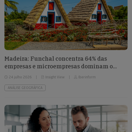
Madeira: Funchal concentra 64% das
empresas e microempresas dominam o
tecido empresarial
24 julho 2026
Insight View
Iberinform
ANÁLISE GEOGRÁFICA