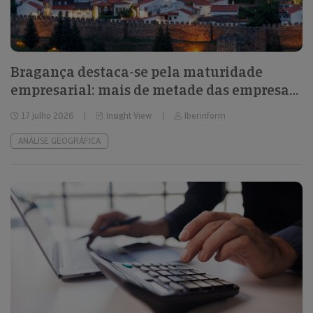
Bragança destaca-se pela maturidade
empresarial: mais de metade das empresas
têm mais de 11 anos
17 julho 2026
Insight View
Iberinform
ANÁLISE GEOGRÁFICA