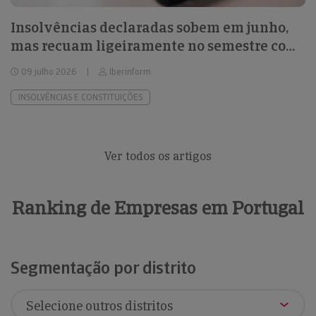
Insolvências declaradas sobem em junho,
mas recuam ligeiramente no semestre com
a criação de empresas a manter tendência
09 julho 2026
Iberinform
de desaceleração
INSOLVÊNCIAS E CONSTITUIÇÕES
Ver todos os artigos
Ranking de Empresas em Portugal
Segmentação por distrito
Se