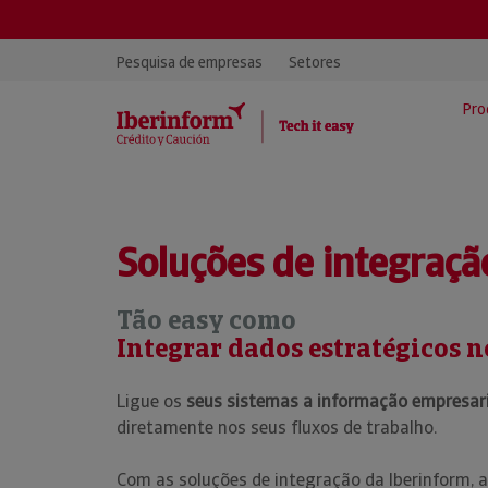
Pesquisa de empresas
Setores
Pro
Insight View · Informação de
Vídeos: apresentação e
Avaliação de Risco
Sol
Inf
Con
Empresas
tutoriais de produto
Da
Soluções de integraçã
Base de Dados Iberinform
Con
EricaPro · Análise de dados
Rel
Des
Dicionário Económico
financeiros
Em
Inf
Quem somos
Tão easy como
Integrar dados estratégicos 
Base de Dados de Marketing
Rec
Ligue os
seus sistemas a informação empresaria
Soluções Kompass
diretamente nos seus fluxos de trabalho.
Com as soluções de integração da Iberinform, 