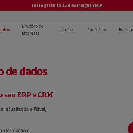
Teste gratuito 15 dias
Insight View
Diretório de
dutos
Notícias
Conteúdos
Iberinf
Empresas
uções de Integração de
ormação Internacional
teúdo para jornalistas
dos
o de dados
tactos
atórios e Monitorização de
carregáveis | Estudos e
presas
ografias
no seu ERP e CRM
uperação de Créditos
l atualizada e fiável
,
a
informação é