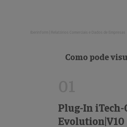
Iberinform | Relatórios Comerciais e Dados de Empresas
Como pode visu
01
Plug-In iTech
Evolution|V10