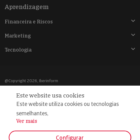
Aprendizagem
Financeira e Riscos
Marketing
Tecnologia
@Copyright 2026, Iberinform
Este website usa cookies
Aviso legal
Este website utiliza cookies ou tecnologias
Política de cookies
semelhantes,
Declaração de privacidade
Ver mais
...
Compromisso qualidade e segurança
Configurar