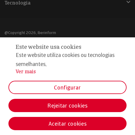
Tecnologia
@Copyright 2026, Iberinform
Este website usa cookies
Aviso legal
Este website utiliza cookies ou tecnologias
Política de cookies
semelhantes,
Declaração de privacidade
Ver mais
...
Compromisso qualidade e segurança
Configurar
Rejeitar cookies
Aceitar cookies