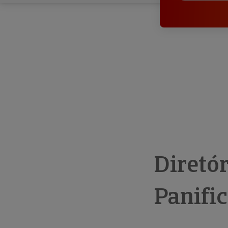
Diretó
Panific