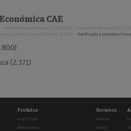
 Económica CAE
Indústrias transformadoras (124.422)
Indústrias alimentares (15.16
utros produtos à base de farinha (8.551)
Panificação e pastelaria fresc
5.800)
sca (2.371)
Produtos
Recursos
A
Insight View
Notícias
In
Webservices
Vídeos
In