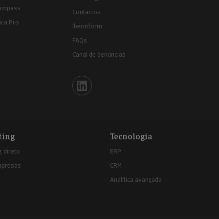
ompass
Contactos
ica Pro
Iberinform
FAQs
Canal de denúncias
Iberinform en Linkedin
ting
Tecnologia
 direto
ERP
mpresas
CRM
Analítica avançada