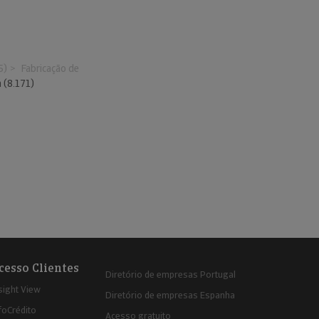
5)
Fabricação de
a (8.171)
cesso Clientes
Diretório de empresas Portugal
sight View
Diretório de empresas Espanha
foCrédito
Acesso gratuito