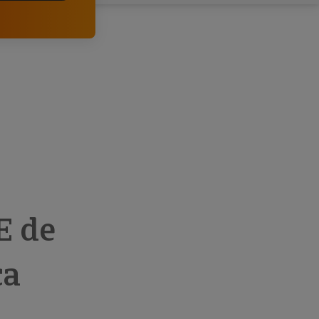
comerciais e analisar o risco de incumprimento dos
seus clientes.
E de
ca