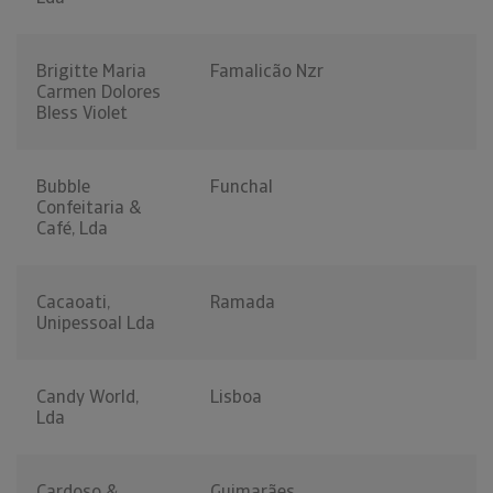
Brigitte Maria
Famalicão Nzr
Carmen Dolores
Bless Violet
Bubble
Funchal
Confeitaria &
Café, Lda
Cacaoati,
Ramada
Unipessoal Lda
Candy World,
Lisboa
Lda
Cardoso &
Guimarães