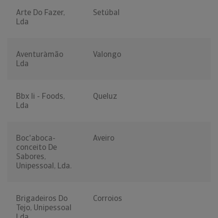
Arte Do Fazer,
Setúbal
Lda
Aventuràmão
Valongo
Lda
Bbx Ii - Foods,
Queluz
Lda
Boc'aboca-
Aveiro
conceito De
Sabores,
Unipessoal, Lda.
Brigadeiros Do
Corroios
Tejo, Unipessoal
Lda