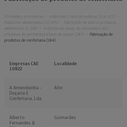
Atividades económicas
Indústrias transformadoras (124.422)
Indústrias alimentares (15.165)
Fabricação de outros produtos
alimentares (1.342)
Indústria do cacau, do chocolate e dos
produtos de confeitaria à base de açúcar (287)
Fabricação de
produtos de confeitaria (184)
Empresas CAE
Localidade
10822
A Amendoinha -
Alte
Doçaria E
Confeitaria, Lda.
Alberto
Guimarães
Fernandes &