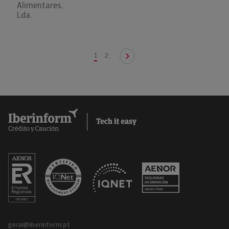
Alimentares,
Lda.
1
2
geral@iberinform.pt