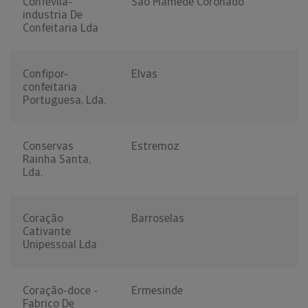
Confevila-
São Mamede Coronado
industria De
Confeitaria Lda
Confipor-
Elvas
confeitaria
Portuguesa, Lda.
Conservas
Estremoz
Rainha Santa,
Lda.
Coração
Barroselas
Cativante
Unipessoal Lda
Coração-doce -
Ermesinde
Fabrico De