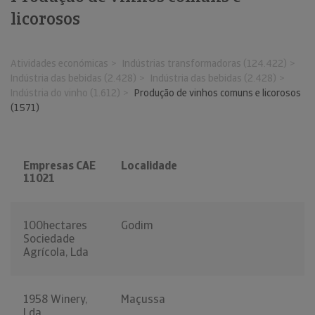
licorosos
Atividades económicas
Indústrias transformadoras (124.422)
Indústria das bebidas (2.428)
Indústria das bebidas (2.428)
Indústria do vinho (1.612)
Produção de vinhos comuns e licorosos
(1571)
Empresas CAE
Localidade
11021
100hectares
Godim
Sociedade
Agrícola, Lda
1958 Winery,
Maçussa
Lda