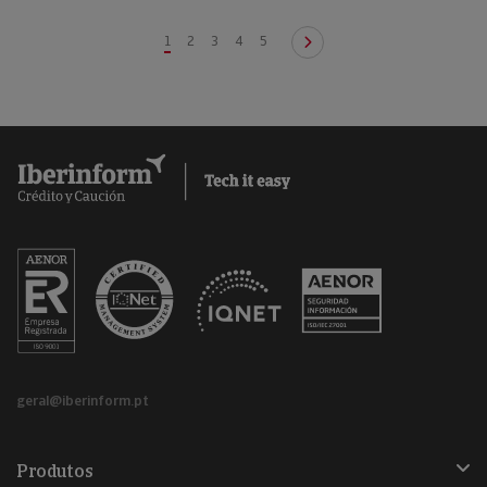
1
2
3
4
5
geral@iberinform.pt
Produtos