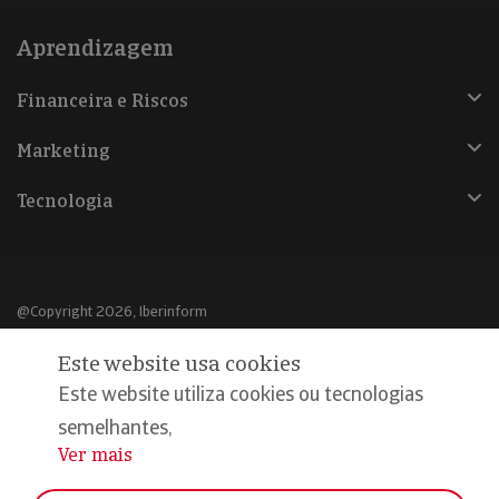
Aprendizagem
Financeira e Riscos
Marketing
Tecnologia
@Copyright 2026, Iberinform
Este website usa cookies
Aviso legal
Este website utiliza cookies ou tecnologias
Política de cookies
semelhantes,
Declaração de privacidade
Ver mais
...
Compromisso qualidade e segurança