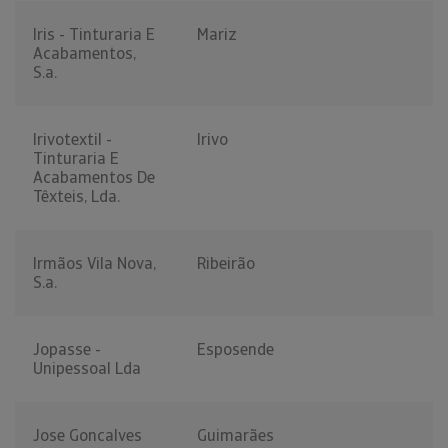
Iris - Tinturaria E
Mariz
Acabamentos,
S.a.
Irivotextil -
Irivo
Tinturaria E
Acabamentos De
Têxteis, Lda.
Irmãos Vila Nova,
Ribeirão
S.a.
Jopasse -
Esposende
Unipessoal Lda
Jose Goncalves
Guimarães