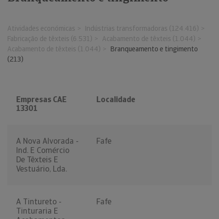
Atividades económicas
Indústrias transformadoras (124.416)
Fabricação de têxteis (6.531)
Acabamento de têxteis (1.044)
Acabamento de têxteis (1.044)
Branqueamento e tingimento
(213)
Empresas CAE
Localidade
13301
A Nova Alvorada -
Fafe
Ind. E Comércio
De Têxteis E
Vestuário, Lda.
A Tintureto -
Fafe
Tinturaria E