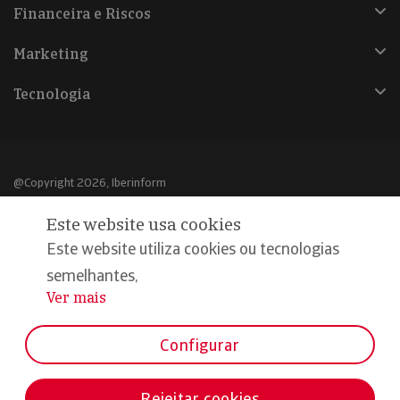
Financeira e Riscos
Marketing
Tecnologia
@Copyright 2026, Iberinform
Este website usa cookies
Aviso legal
Este website utiliza cookies ou tecnologias
Política de cookies
semelhantes,
Declaração de privacidade
Ver mais
...
Compromisso qualidade e segurança
Configurar
Rejeitar cookies