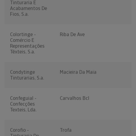
Tinturaria E
Acabamentos De
Fios, S.a.
Colortinge -
Riba De Ave
Comércio E
Representações
Têxteis, S.a.
Condytinge
Macieira Da Maia
Tinturarias, S.a.
Confeguial -
Carvalhos Bcl
Confecções
Texteis, Lda.
Corofio -
Trofa
Tinturaria De