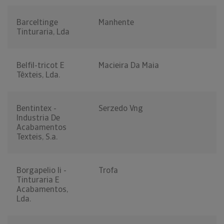
Barceltinge
Manhente
Tinturaria, Lda
Belfil-tricot E
Macieira Da Maia
Têxteis, Lda.
Bentintex -
Serzedo Vng
Industria De
Acabamentos
Texteis, S.a.
Borgapelio Ii -
Trofa
Tinturaria E
Acabamentos,
Lda.