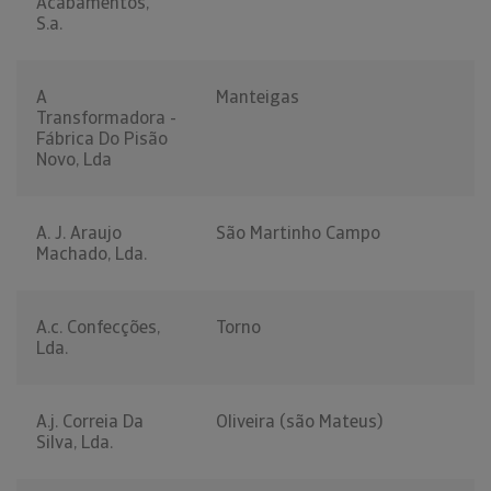
Acabamentos,
S.a.
A
Manteigas
Transformadora -
Fábrica Do Pisão
Novo, Lda
A. J. Araujo
São Martinho Campo
Machado, Lda.
A.c. Confecções,
Torno
Lda.
A.j. Correia Da
Oliveira (são Mateus)
Silva, Lda.