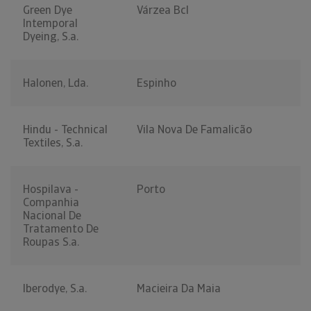
Green Dye
Várzea Bcl
Intemporal
Dyeing, S.a.
Halonen, Lda.
Espinho
Hindu - Technical
Vila Nova De Famalicão
Textiles, S.a.
Hospilava -
Porto
Companhia
Nacional De
Tratamento De
Roupas S.a.
Iberodye, S.a.
Macieira Da Maia