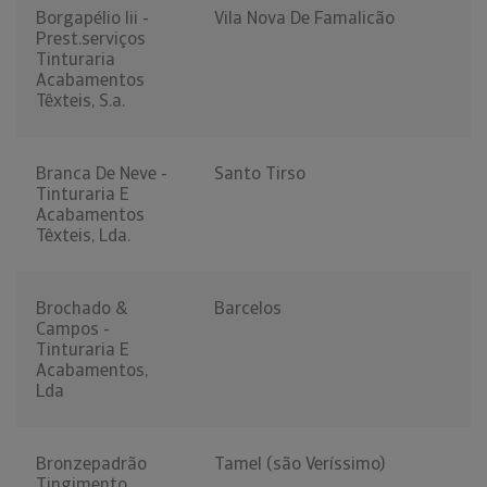
Borgapélio Iii -
Vila Nova De Famalicão
Prest.serviços
Tinturaria
Acabamentos
Têxteis, S.a.
Branca De Neve -
Santo Tirso
Tinturaria E
Acabamentos
Têxteis, Lda.
Brochado &
Barcelos
Campos -
Tinturaria E
Acabamentos,
Lda
Bronzepadrão
Tamel (são Veríssimo)
Tingimento