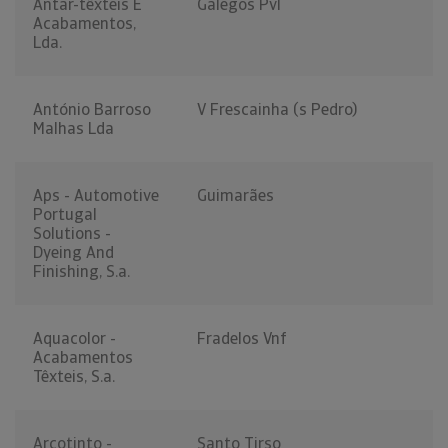
Antar-têxteis E
Galegos Pvl
Acabamentos,
Lda.
António Barroso
V Frescainha (s Pedro)
Malhas Lda
Aps - Automotive
Guimarães
Portugal
Solutions -
Dyeing And
Finishing, S.a.
Aquacolor -
Fradelos Vnf
Acabamentos
Têxteis, S.a.
Arcotinto -
Santo Tirso