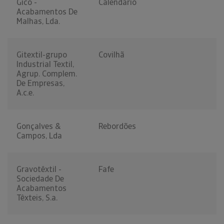
Gico -
Calendario
Acabamentos De
Malhas, Lda.
Gitextil-grupo
Covilhã
Industrial Textil,
Agrup. Complem.
De Empresas,
A.c.e.
Gonçalves &
Rebordões
Campos, Lda
Gravotêxtil -
Fafe
Sociedade De
Acabamentos
Têxteis, S.a.