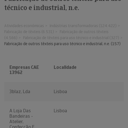
técnico e industrial, n.e.
Atividades económicas
Indústrias transformadoras (124.422)
Fabricação de têxteis (6.531)
Fabricação de outros têxteis
(4.566)
Fabricação de têxteis para uso técnico e industrial (327)
Fabricação de outros têxteis para uso técnico e industrial, n.e. (157)
Empresas CAE
Localidade
13962
3blaz, Lda
Lisboa
A Loja Das
Lisboa
Bandeiras -
Atelier,
Confecção E