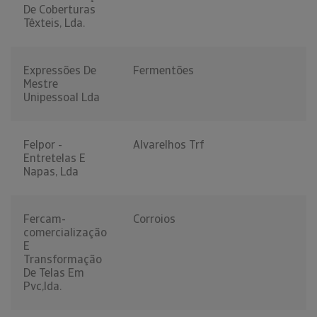
De Coberturas
Têxteis, Lda.
Expressões De
Fermentões
Mestre
Unipessoal Lda
Felpor -
Alvarelhos Trf
Entretelas E
Napas, Lda
Fercam-
Corroios
comercialização
E
Transformação
De Telas Em
Pvc,lda.