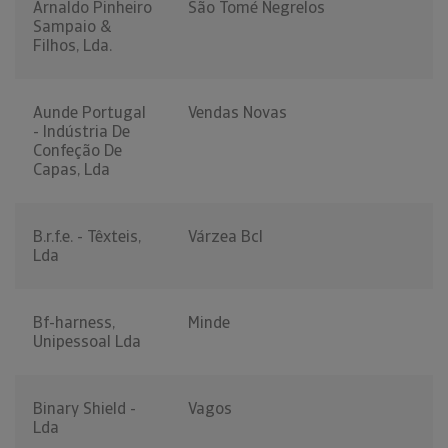
Arnaldo Pinheiro
São Tomé Negrelos
Sampaio &
Filhos, Lda.
Aunde Portugal
Vendas Novas
- Indústria De
Confeção De
Capas, Lda
B.r.f.e. - Têxteis,
Várzea Bcl
Lda
Bf-harness,
Minde
Unipessoal Lda
Binary Shield -
Vagos
Lda