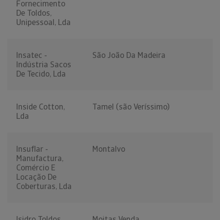
Fornecimento
De Toldos,
Unipessoal, Lda
Insatec -
São João Da Madeira
Indústria Sacos
De Tecido, Lda
Inside Cotton,
Tamel (são Veríssimo)
Lda
Insuflar -
Montalvo
Manufactura,
Comércio E
Locação De
Coberturas, Lda
Isidro Toldos,
Moitas Venda