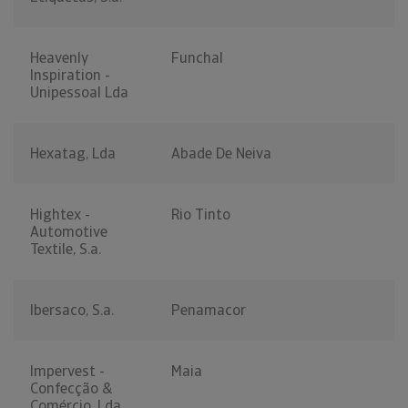
Heavenly
Funchal
Inspiration -
Unipessoal Lda
Hexatag, Lda
Abade De Neiva
Hightex -
Rio Tinto
Automotive
Textile, S.a.
Ibersaco, S.a.
Penamacor
Impervest -
Maia
Confecção &
Comércio, Lda