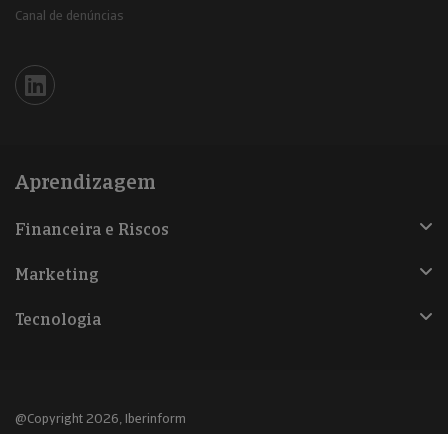
Canal de denúncias
Iberinform en Linkedin
Aprendizagem
Financeira e Riscos
Marketing
Tecnologia
@Copyright 2026, Iberinform