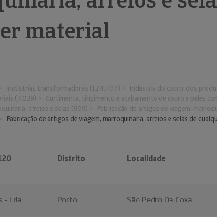
inaria, arreios e sela
er material
Indústrias transformadoras (124.407)
Indústria do couro, dos prod
riais (7.039)
Curtimenta, tingimento e acabamento de couro e peles com
quinaria, arreios e selas (909)
Fabricação de artigos de viagem, marroqui
Fabricação de artigos de viagem, marroquinaria, arreios e selas de qualqu
120
Distrito
Localidade
 - Lda
Porto
São Pedro Da Cova