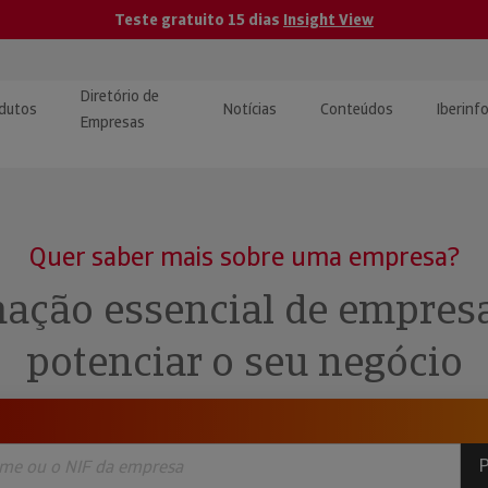
Teste gratuito 15 dias
Insight View
Diretório de
dutos
Notícias
Conteúdos
Iberinf
Empresas
uções de Integração de
ormação Internacional
teúdo para jornalistas
dos
Quer saber mais sobre uma empresa?
tactos
atórios e Monitorização de
carregáveis | Estudos e
ação essencial de empres
presas
ografias
potenciar o seu negócio
uperação de Créditos