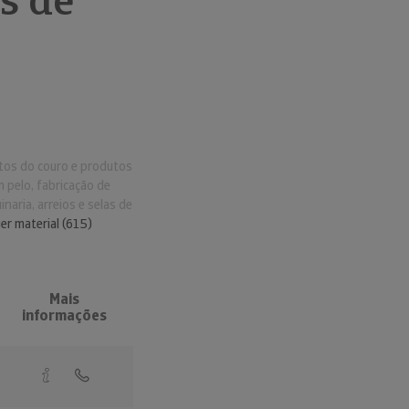
s de
utos do couro e produtos
 pelo, fabricação de
naria, arreios e selas de
er material (615)
Mais
informações