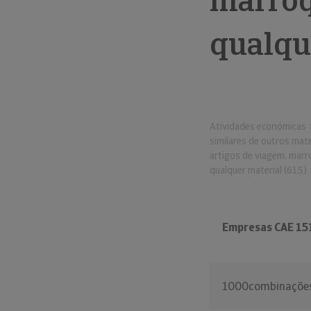
marroqu
qualqu
Atividades económicas
similares de outros mate
artigos de viagem, marro
qualquer material (615)
Empresas CAE 15
1000combinações