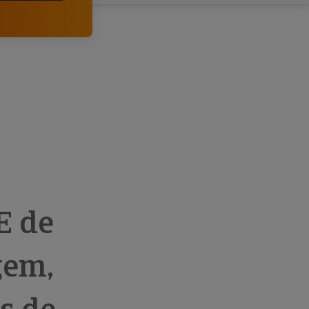
comerciais e analisar o risco de incumprimento dos
seus clientes.
E de
gem,