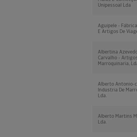
Unipessoal Lda
Aguipele - Fábric
E Artigos De Viag
Albertina Azeved
Carvalho - Artigo
Marroquinaria, Ld
Alberto Antonio-
Industria De Marr
Lda.
Alberto Martins M
Lda.