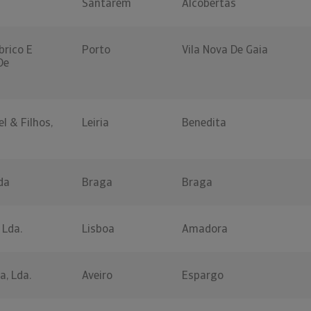
Santarém
Alcobertas
brico E
Porto
Vila Nova De Gaia
De
el & Filhos,
Leiria
Benedita
da
Braga
Braga
 Lda.
Lisboa
Amadora
a, Lda.
Aveiro
Espargo