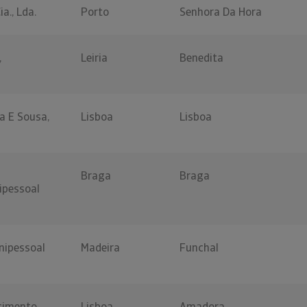
a., Lda.
Porto
Senhora Da Hora
,
Leiria
Benedita
a E Sousa,
Lisboa
Lisboa
Braga
Braga
ipessoal
Unipessoal
Madeira
Funchal
cimento,
Lisboa
Amadora