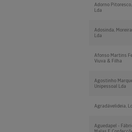
Adorno Pitoresco,
Lda
Adosinda, Moreira
Lda
Afonso Martins Fe
Viuva & Filha
Agostinho Marqu
Unipessoal Lda
Agradávelideia, L
Aguedapel - Fábri
Malas E Confecçõ