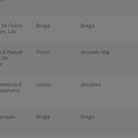
a De Cintos
Braga
Braga
em, Lda.
o & Manuel
Porto
Arcozelo Vng
s De
a
comercio E
Lisboa
Amadora
oquinaria,
arques,
Braga
Braga