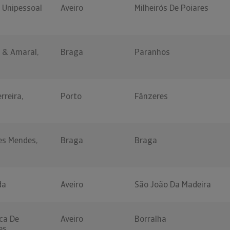
 Unipessoal
Aveiro
Milheirós De Poiares
 & Amaral,
Braga
Paranhos
rreira,
Porto
Fânzeres
es Mendes,
Braga
Braga
da
Aveiro
São João Da Madeira
ca De
Aveiro
Borralha
es,