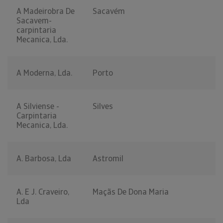
A Madeirobra De
Sacavém
Sacavem-
carpintaria
Mecanica, Lda.
A Moderna, Lda.
Porto
A Silviense -
Silves
Carpintaria
Mecanica, Lda.
A. Barbosa, Lda
Astromil
A. E J. Craveiro,
Maçãs De Dona Maria
Lda