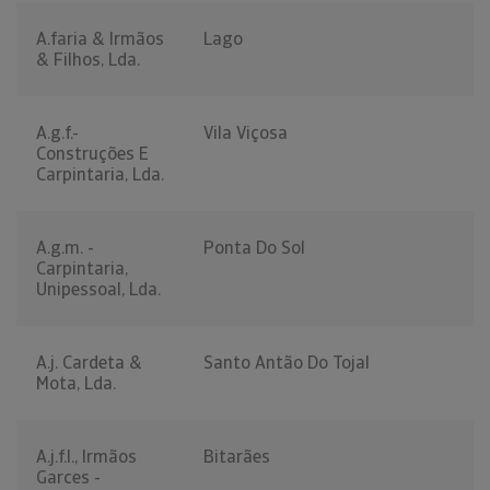
A.faria & Irmãos
Lago
& Filhos, Lda.
A.g.f.-
Vila Viçosa
Construções E
Carpintaria, Lda.
A.g.m. -
Ponta Do Sol
Carpintaria,
Unipessoal, Lda.
A.j. Cardeta &
Santo Antão Do Tojal
Mota, Lda.
A.j.f.l., Irmãos
Bitarães
Garces -