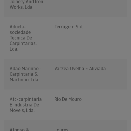
Joinery And Iron
Works, Lda
Aduela-
Terrugem Snt
sociedade
Tecnica De
Carpintarias,
Lda.
Adão Marinho -
Várzea Ovelha E Aliviada
Carpintaria S.
Martinho, Lda
Afc-carpintaria
Rio De Mouro
E Industria De
Moveis, Lda.
Afonso &
Loures