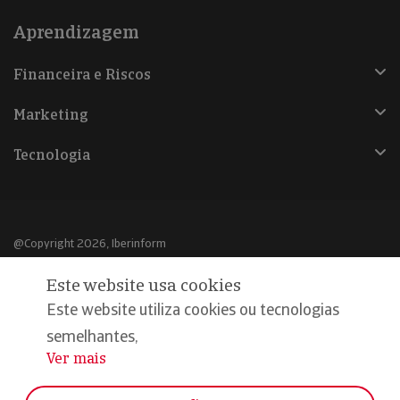
Aprendizagem
Financeira e Riscos
Marketing
Tecnologia
@Copyright 2026, Iberinform
Este website usa cookies
Aviso legal
Este website utiliza cookies ou tecnologias
Política de cookies
semelhantes,
Declaração de privacidade
Ver mais
...
Compromisso qualidade e segurança