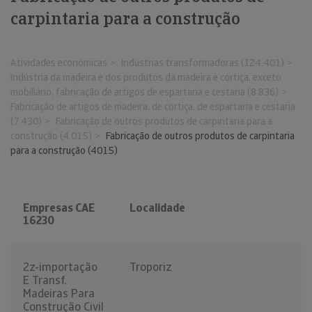
carpintaria para a construção
Atividades económicas
Indústrias transformadoras (124.401)
Indústria da madeira e dos produtos da madeira e cortiça, exceto
mobiliário, fabricação de artigos de espartaria e cestaria (8.836)
Fabricação de artigos de madeira, de cortiça, de espartaria e cestaria
(7.430)
Fabricação de outros produtos de carpintaria para a
construção (4.015)
Fabricação de outros produtos de carpintaria
para a construção (4015)
Empresas CAE
Localidade
16230
2z-importação
Troporiz
E Transf.
Madeiras Para
Construção Civil