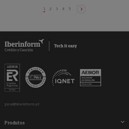
1
2
3
4
5
geral@iberinform.pt
Produtos