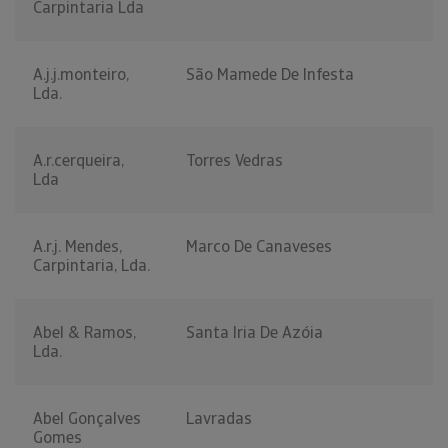
Carpintaria Lda
A.j.j.monteiro,
São Mamede De Infesta
Lda.
A.r.cerqueira,
Torres Vedras
Lda
A.r.j. Mendes,
Marco De Canaveses
Carpintaria, Lda.
Abel & Ramos,
Santa Iria De Azóia
Lda.
Abel Gonçalves
Lavradas
Gomes