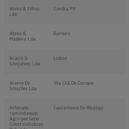
Abreu & Filhos,
Gandra Ptl
Lda.
Abreu &
Barreiro
Madeira, Lda.
Acacio &
Lisboa
Gonçalves, Lda.
Acervo De
Vila Chã De Ourique
Soluções Lda
Achevale-
Castanheira Do Ribatejo
com.ind.equip.
Agro-pec.lazer
Const.civil,obras