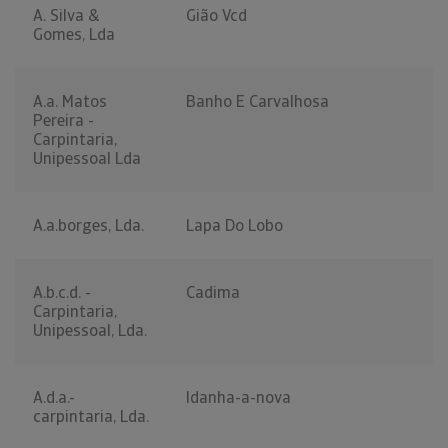
A. Silva &
Gião Vcd
Gomes, Lda
A.a. Matos
Banho E Carvalhosa
Pereira -
Carpintaria,
Unipessoal Lda
A.a.borges, Lda.
Lapa Do Lobo
A.b.c.d. -
Cadima
Carpintaria,
Unipessoal, Lda.
A.d.a.-
Idanha-a-nova
carpintaria, Lda.