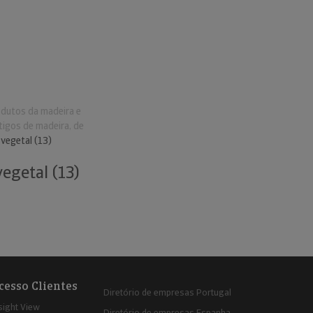
odutos da madeira e
tigos de madeira, de
 vegetal (13)
egetal (13)
cesso Clientes
Diretório de empresas Portugal
sight View
Diretório de empresas Espanha