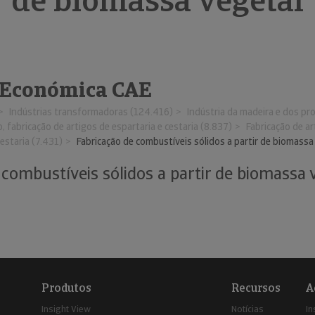
r de biomassa vegetal
 Económica CAE
Indústrias transformadoras (124.416)
Indústria da madeira e dos pr
o, fabricação de artigos de espartaria e cestaria (8.837)
Fabricação de ar
cestaria (7.431)
Fabricação de combustíveis sólidos a partir de biomassa
combustíveis sólidos a partir de biomassa v
Produtos
Recursos
A
Insight View
Notícias
In