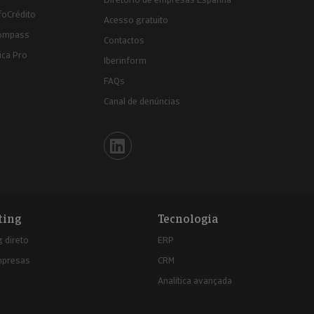
foCrédito
Acesso gratuito
ompass
Contactos
ica Pro
Iberinform
FAQs
Canal de denúncias
Iberinform en Linkedin
ting
Tecnologia
 direto
ERP
mpresas
CRM
Analítica avançada