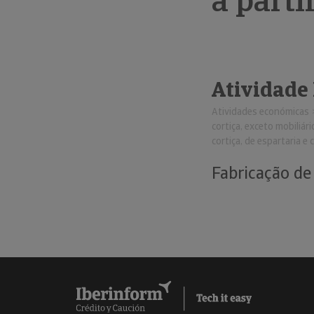
a parti
Atividade
Atividades económicas
cortiça, exceto mobiliári
cortiça, de espartaria e 
Fabricação de 