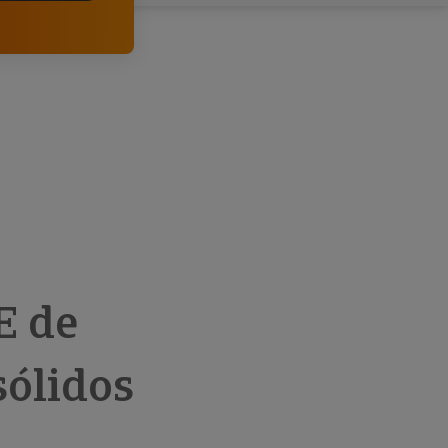
comerciais e analisar o risco de incumprimento dos
seus clientes.
E de
sólidos