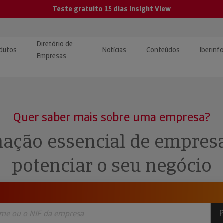
Teste gratuito 15 dias
Insight View
Diretório de
dutos
Notícias
Conteúdos
Iberinf
Empresas
uções de Integração de
ormação Internacional
teúdo para jornalistas
dos
Quer saber mais sobre uma empresa?
tactos
atórios e Monitorização de
carregáveis | Estudos e
ação essencial de empres
presas
ografias
potenciar o seu negócio
uperação de Créditos