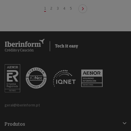
1
2
3
4
5
geral@iberinform.pt
Produtos