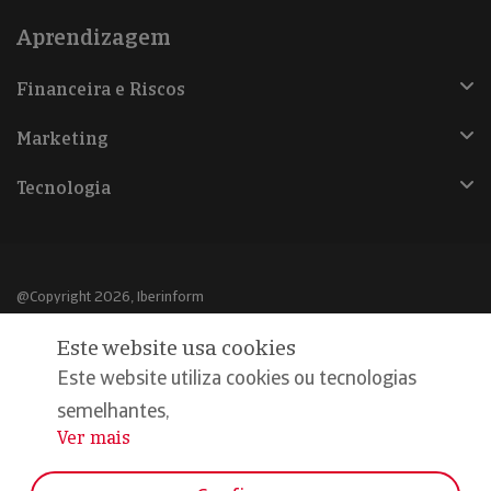
Aprendizagem
Financeira e Riscos
Marketing
Tecnologia
@Copyright 2026, Iberinform
Este website usa cookies
Aviso legal
Este website utiliza cookies ou tecnologias
Política de cookies
semelhantes,
Declaração de privacidade
Ver mais
...
Compromisso qualidade e segurança