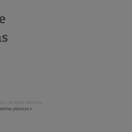
e
as
s e de fibras sintéticas
térias plásticas e