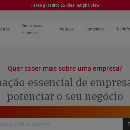
Teste gratuito 15 dias
Insight View
Diretório de
dutos
Notícias
Conteúdos
Iberinf
Empresas
uções de Integração de
ormação Internacional
teúdo para jornalistas
dos
Quer saber mais sobre uma empresa?
tactos
atórios e Monitorização de
carregáveis | Estudos e
ação essencial de empres
presas
ografias
potenciar o seu negócio
uperação de Créditos