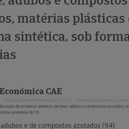
e, adubos e compostos
s, matérias plásticas 
a sintética, sob form
ias
 Económica CAE
Indústrias transformadoras (124.416)
Fabricação de produtos químico
abricação de produtos químicos de base, adubos e compostos azotados, ma
 formas primárias (674)
 adubos e de compostos azotados (94)