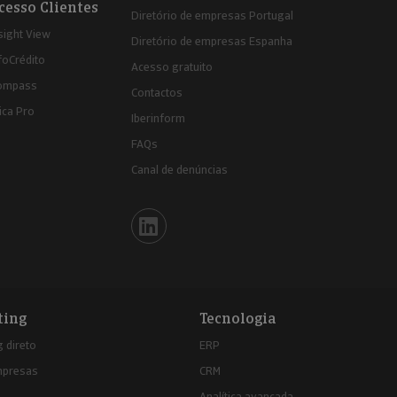
cesso Clientes
Diretório de empresas Portugal
sight View
Diretório de empresas Espanha
foCrédito
Acesso gratuito
ompass
Contactos
ica Pro
Iberinform
FAQs
Canal de denúncias
Iberinform en Linkedin
ting
Tecnologia
 direto
ERP
mpresas
CRM
Analítica avançada