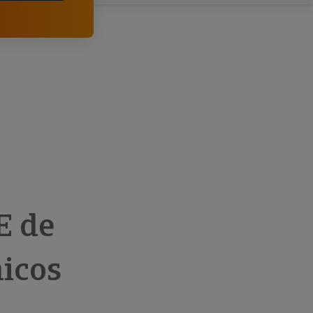
comerciais e analisar o risco de incumprimento dos
seus clientes.
E de
icos