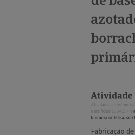
de bas
azotado
borrach
primár
Atividade
Atividades económicas
e artificiais (2.341)
F
borracha sintética, sob
Fabricação de