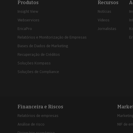
Produtos
Recursos
A
Insight View
Notícias
In
Webservices
Vídeos
In
EricaPro
Jornalistas
K
Relatórios e Monitorização de Empresas
Er
Bases de Dados de Marketing
Recuperação de Créditos
Soluções Kompass
Soluções de Compliance
Financeira e Riscos
Marke
Relatórios de empresas
Marketing
Análise de risco
NIF de e
Dicionário económico