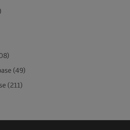
)
08)
base (49)
se (211)