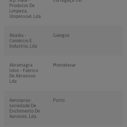
A.p. Maia -
Cortegaça Ovr
Produtos De
Limpeza,
Unipessoal, Lda.
Abadia -
Galegos
Comércio E
Industria, Lda
Abramagra
Montelavar
Iolos - Fabrico
De Abrasivos
Lda
Aerospray-
Porto
sociedade De
Enchimento De
Aerosois, Lda.