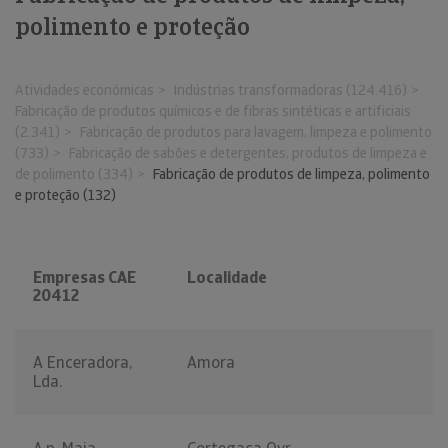
polimento e proteção
Atividades económicas
Indústrias transformadoras (124.416)
Fabricação de produtos químicos e de fibras sintéticas e artificiais
(2.341)
Fabricação de produtos para lavagem, limpeza e polimento
(733)
Fabricação de sabões e detergentes, produtos de limpeza e
de polimento (334)
Fabricação de produtos de limpeza, polimento
e proteção (132)
Empresas CAE
Localidade
20412
A Enceradora,
Amora
Lda.