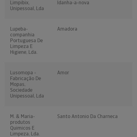
Limpibix,
Idanha-a-nova
Unipessoal, Lda
Lupeba-
Amadora
companhia
Portuguesa De
Limpeza E
Higiene, Lda.
Lusomopa -
Amor
Fabricação De
Mopas,
Sociedade
Unipessoal, Lda
M. & Maria-
Santo Antonio Da Charneca
produtos
Quimicos E
Limpeza, Lda.