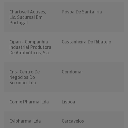
Chartwell Actives,
Póvoa De Santa Iria
Llc, Sucursal Em
Portugal
Cipan - Companhia
Castanheira Do Ribatejo
Industrial Produtora
De Antibióticos, S.a.
Cns- Centro De
Gondomar
Negócios Do
Seixinho, Lda
Comix Pharma, Lda
Lisboa
Cvlpharma, Lda
Carcavelos