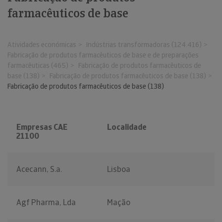
farmacêuticos de base
Atividades económicas
Indústrias transformadoras (124.416)
Fabricação de produtos farmacêuticos de base e de preparações
farmacêuticas (465)
Fabricação de produtos farmacêuticos de
base (138)
Fabricação de produtos farmacêuticos de base (138)
Fabricação de produtos farmacêuticos de base (138)
Empresas CAE
Localidade
21100
Acecann, S.a.
Lisboa
Agf Pharma, Lda
Mação