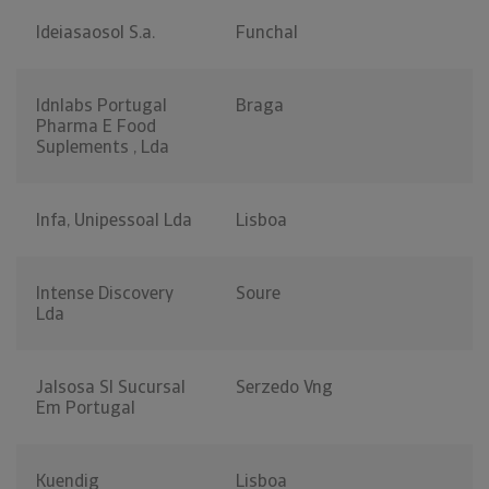
Ideiasaosol S.a.
Funchal
Idnlabs Portugal
Braga
Pharma E Food
Suplements , Lda
Infa, Unipessoal Lda
Lisboa
Intense Discovery
Soure
Lda
Jalsosa Sl Sucursal
Serzedo Vng
Em Portugal
Kuendig
Lisboa