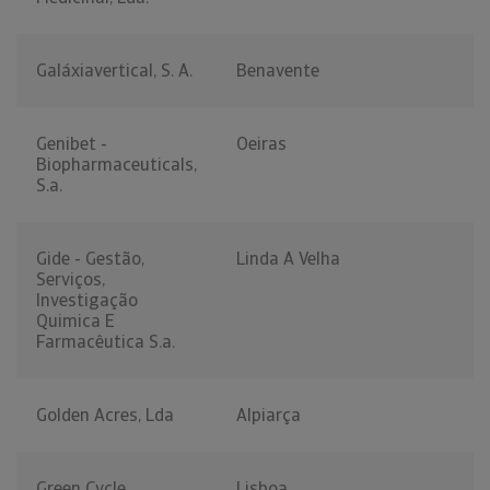
Galáxiavertical, S. A.
Benavente
Genibet -
Oeiras
Biopharmaceuticals,
S.a.
Gide - Gestão,
Linda A Velha
Serviços,
Investigação
Quimica E
Farmacêutica S.a.
Golden Acres, Lda
Alpiarça
Green Cycle
Lisboa