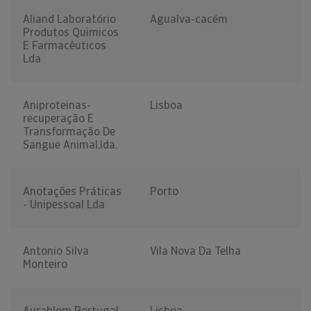
Aliand Laboratório
Agualva-cacém
Produtos Quimicos
E Farmacêuticos
Lda
Aniproteinas-
Lisboa
recuperação E
Transformação De
Sangue Animal,lda.
Anotações Práticas
Porto
- Unipessoal Lda
Antonio Silva
Vila Nova Da Telha
Monteiro
Aurablom Portugal,
Lisboa