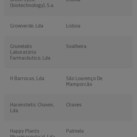
(biotechnology), S.a.
Growverde, Lda
Lisboa
Grunelabs
Soalheira
Laboratório
Farmacêutico, Lda
H Barrocas, Lda
São Lourenço De
Mamporcão
Hacenstetic Chaves,
Chaves
Lda.
Happy Plants
Palmela
Pharmaceutical, Lda