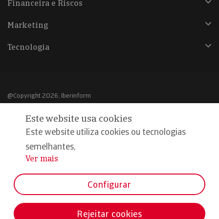
Financeira e Riscos
Marketing
Tecnologia
@Copyright 2026, Iberinform
Este website usa cookies
Aviso legal
Este website utiliza cookies ou tecnologias
Política de cookies
semelhantes,
Declaração de privacidade
Ver mais
...
Compromisso qualidade e segurança
Configurar
Rejeitar cookies