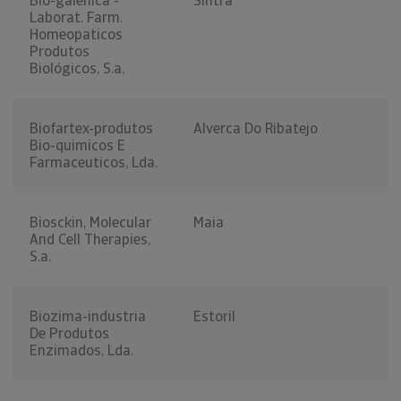
Bio-galenica -
Sintra
Laborat. Farm.
Homeopaticos
Produtos
Biológicos, S.a.
Biofartex-produtos
Alverca Do Ribatejo
Bio-quimicos E
Farmaceuticos, Lda.
Biosckin, Molecular
Maia
And Cell Therapies,
S.a.
Biozima-industria
Estoril
De Produtos
Enzimados, Lda.