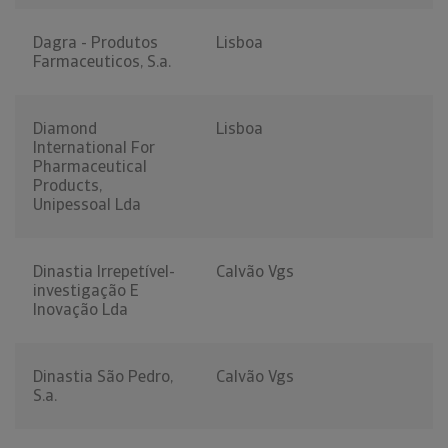
Dagra - Produtos
Lisboa
Farmaceuticos, S.a.
Diamond
Lisboa
International For
Pharmaceutical
Products,
Unipessoal Lda
Dinastia Irrepetível-
Calvão Vgs
investigação E
Inovação Lda
Dinastia São Pedro,
Calvão Vgs
S.a.