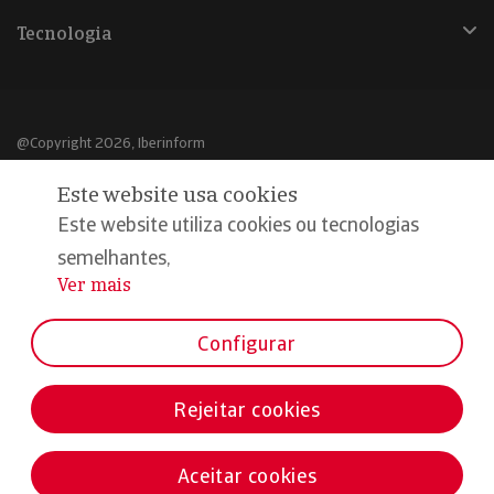
Tecnologia
@Copyright 2026, Iberinform
Este website usa cookies
Aviso legal
Este website utiliza cookies ou tecnologias
Política de cookies
semelhantes,
Declaração de privacidade
Ver mais
...
Compromisso qualidade e segurança
Configurar
Rejeitar cookies
Aceitar cookies