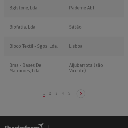
Bglstone, Lda
Paderne Abf
Biofatia, Lda
Sátão
Bloco Textil - Sgps, Lda.
Lisboa
Bms - Bases De
Aljubarrota (são
Marmores, Lda.
Vicente)
1
2
3
4
5