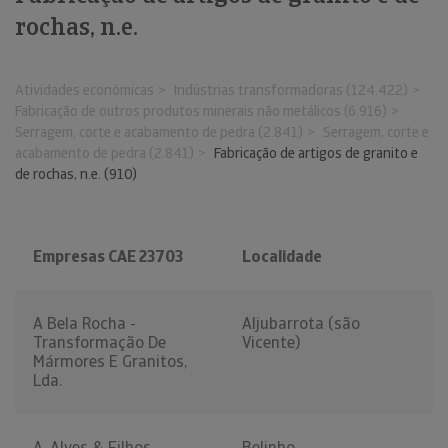
rochas, n.e.
Atividades económicas
Indústrias transformadoras (124.422)
Fabricação de outros produtos minerais não metálicos (6.916)
Serragem, corte e acabamento de pedra (2.841)
Serragem, corte e
acabamento de pedra (2.841)
Fabricação de artigos de granito e
de rochas, n.e. (910)
Empresas CAE 23703
Localidade
A Bela Rocha -
Aljubarrota (são
Transformação De
Vicente)
Mármores E Granitos,
Lda.
A. Alves & Filhos,
Belinho