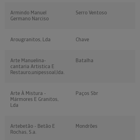
Armindo Manuel
Serro Ventoso
Germano Narciso
Arougranitos, Lda
Chave
Arte Manuelina-
Batalha
cantaria Artistica E
Restauro,unipessoal,lda.
Arte À Mistura -
Paços Sbr
Mármores E Granitos,
Lda
Artebetão - Betão E
Mondrões
Rochas, S.a.