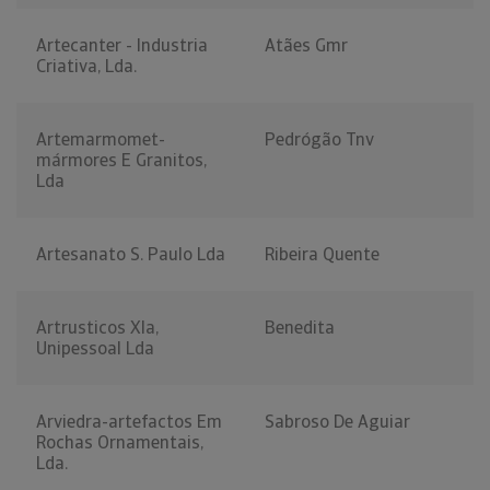
Artecanter - Industria
Atães Gmr
Criativa, Lda.
Artemarmomet-
Pedrógão Tnv
mármores E Granitos,
Lda
Artesanato S. Paulo Lda
Ribeira Quente
Artrusticos Xla,
Benedita
Unipessoal Lda
Arviedra-artefactos Em
Sabroso De Aguiar
Rochas Ornamentais,
Lda.