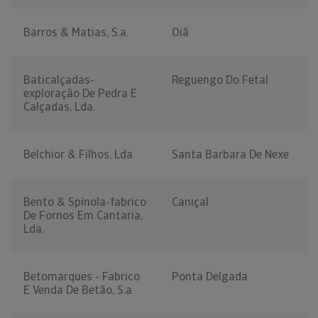
Barros & Matias, S.a.
Oiã
Baticalçadas-
Reguengo Do Fetal
exploração De Pedra E
Calçadas, Lda.
Belchior & Filhos, Lda
Santa Barbara De Nexe
Bento & Spínola-fabrico
Caniçal
De Fornos Em Cantaria,
Lda.
Betomarques - Fabrico
Ponta Delgada
E Venda De Betão, S.a