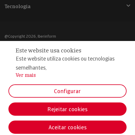
Tecnologia
@Copyright 2026, Iberinform
Este website usa cookies
Aviso legal
Este website utiliza cookies ou tecnologias
Política de cookies
semelhantes,
Declaração de privacidade
Ver mais
...
Compromisso qualidade e segurança
Configurar
Rejeitar cookies
Aceitar cookies