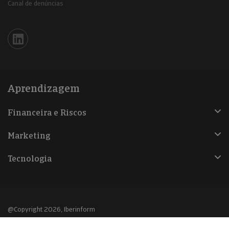
Canal de denúncias
Iberinform en Linkedin
Aprendizagem
Financeira e Riscos
Marketing
Tecnologia
@Copyright 2026, Iberinform