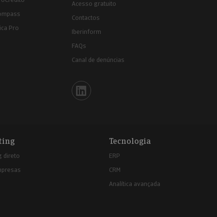
Acesso gratuito
ompass
Contactos
ica Pro
Iberinform
FAQs
Canal de denúncias
Iberinform en Linkedin
ting
Tecnologia
 direto
ERP
mpresas
CRM
Analítica avançada