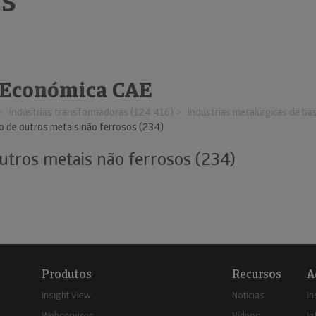
os
 Económica CAE
Indústrias transformadoras (124.416)
Indústrias metalúrgicas de ba
o de outros metais não ferrosos (234)
utros metais não ferrosos (234)
Produtos
Recursos
A
Insight View
Notícias
In
Webservices
Vídeos
In