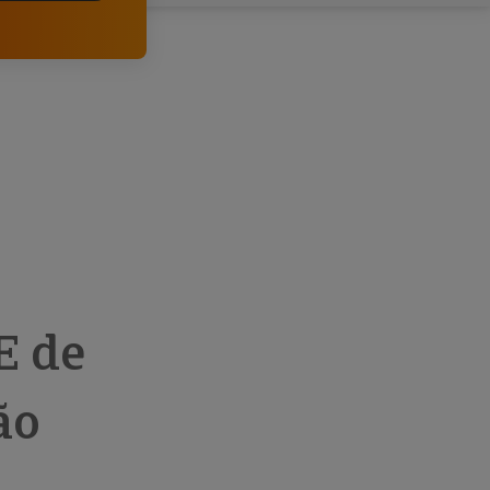
comerciais e analisar o risco de incumprimento dos
seus clientes.
E de
ão