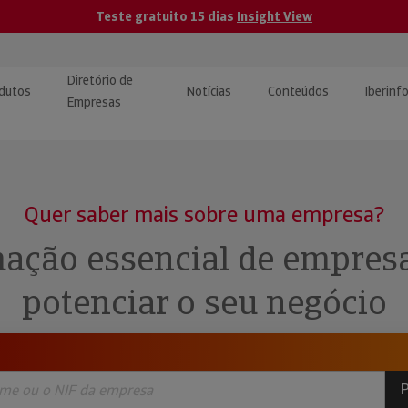
Teste gratuito 15 dias
Insight View
Diretório de
dutos
Notícias
Conteúdos
Iberinf
Empresas
uções de Integração de
ormação Internacional
teúdo para jornalistas
dos
Quer saber mais sobre uma empresa?
tactos
atórios e Monitorização de
carregáveis | Estudos e
ação essencial de empres
presas
ografias
potenciar o seu negócio
uperação de Créditos