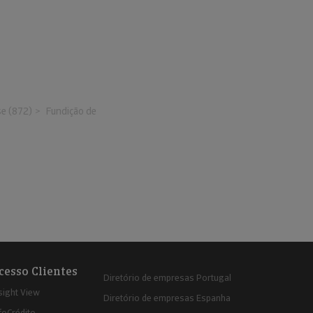
se (872)
Fundição de
cesso Clientes
Diretório de empresas Portugal
sight View
Diretório de empresas Espanha
foCrédito