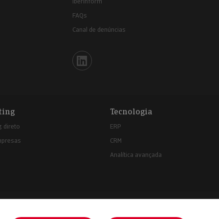
Iberinform
FAQs
Canal de denúncias
Iberinform en Linkedin
ting
Tecnologia
 direto
ERP
mpresas
CRM
Analítica avançada