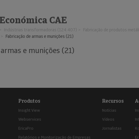
 Económica CAE
Indústrias transformadoras (124.407)
Fabricação de produtos metál
Fabricação de armas e munições (21)
 armas e munições (21)
Produtos
Recursos
A
Insight View
Notícias
In
Webservices
Vídeos
In
EricaPro
Jornalistas
K
Relatórios e Monitorização de Empresas
Er