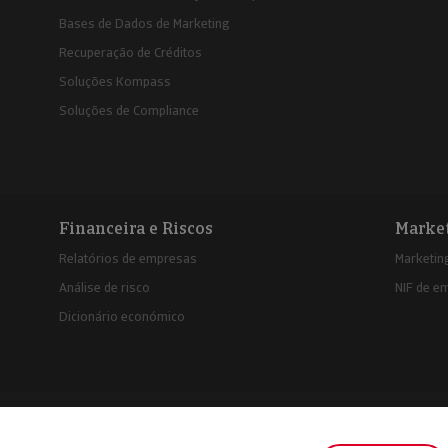
Bases de Dados de Marketing
Recuperação de Créditos
Soluções Kompass
Soluções de Compliance
Financeira e Riscos
Marke
Relatórios de empresas
Marketing
Análise de risco
NIF de e
Dicionário económico