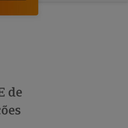
comerciais e analisar o risco de incumprimento dos
seus clientes.
E de
ções