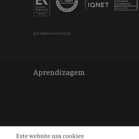
geral@iberinform.pt
Aprendizagem
Este website usa cookies