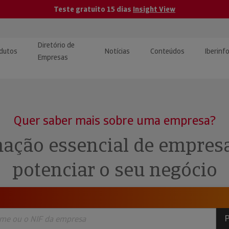
Teste gratuito 15 dias
Insight View
Diretório de
dutos
Notícias
Conteúdos
Iberinf
Empresas
uções de Integração de
ormação Internacional
teúdo para jornalistas
dos
Quer saber mais sobre uma empresa?
tactos
atórios e Monitorização de
carregáveis | Estudos e
ação essencial de empres
presas
ografias
potenciar o seu negócio
uperação de Créditos