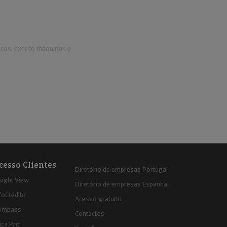
icos, exceto máquinas e
cesso Clientes
Diretório de empresas Portugal
sight View
Diretório de empresas Espanha
foCrédito
Acesso gratuito
ompass
Contactos
ica Pro