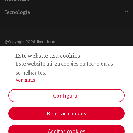
Tecnologia
@Copyright 2026, Iberinform
Este website usa cookies
Aviso legal
Este website utiliza cookies ou tecnologias
Política de cookies
semelhantes,
Declaração de privacidade
Ver mais
...
Compromisso qualidade e segurança
Configurar
Rejeitar cookies
Aceitar cookies