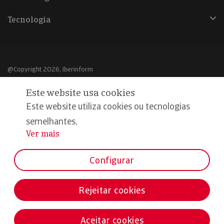
Tecnologia
@Copyright 2026, Iberinform
Este website usa cookies
Aviso legal
Este website utiliza cookies ou tecnologias
Política de cookies
semelhantes,
Declaração de privacidade
Ver mais
...
Compromisso qualidade e segurança
Configurar
Rejeitar cookies
Aceitar cookies