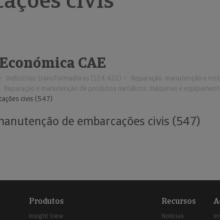
ações civis
 Económica CAE
Indústrias transformadoras (124.422)
Reparação, manutenção e inst
Reparação e manutenção de produtos metálicos, máquinas e equipament
ações civis (547)
manutenção de embarcações civis (547)
Produtos
Recursos
A
Insight View
Notícias
In