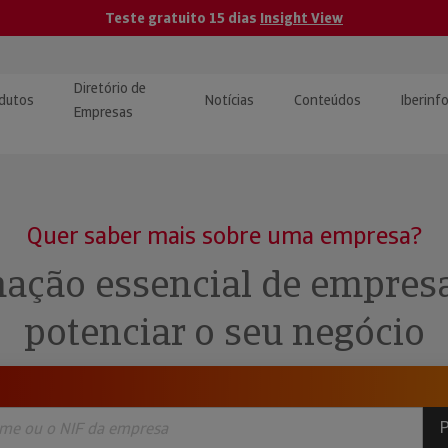
Teste gratuito 15 dias
Insight View
Diretório de
dutos
Notícias
Conteúdos
Iberinf
Empresas
uções de Integração de
ormação Internacional
teúdo para jornalistas
dos
Quer saber mais sobre uma empresa?
tactos
atórios e Monitorização de
carregáveis | Estudos e
ação essencial de empres
presas
ografias
potenciar o seu negócio
uperação de Créditos