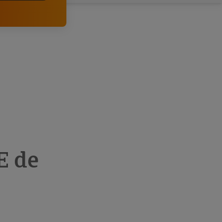
comerciais e analisar o risco de incumprimento dos
seus clientes.
E de