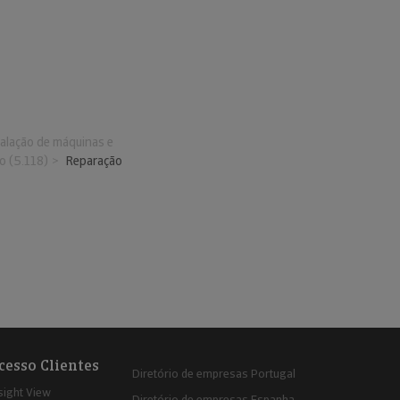
alação de máquinas e
o (5.118)
Reparação
cesso Clientes
Diretório de empresas Portugal
sight View
Diretório de empresas Espanha