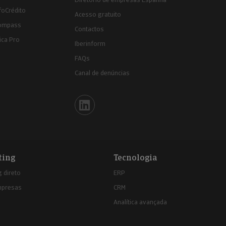
foCrédito
Acesso gratuito
ompass
Contactos
ica Pro
Iberinform
FAQs
Canal de denúncias
Iberinform en Linkedin
ting
Tecnologia
 direto
ERP
mpresas
CRM
Analítica avançada