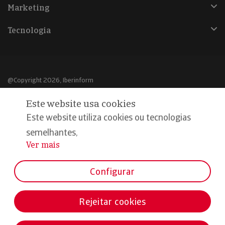
Marketing
Tecnologia
@Copyright 2026, Iberinform
Este website usa cookies
Aviso legal
Este website utiliza cookies ou tecnologias
Política de cookies
semelhantes,
Declaração de privacidade
Ver mais
...
Compromisso qualidade e segurança
Configurar
Rejeitar cookies