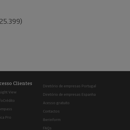
(25.399)
cesso Clientes
Diretório de empresas Portugal
sight View
Diretório de empresas Espanha
foCrédito
Acesso gratuito
ompass
Contactos
ica Pro
Iberinform
FAQs