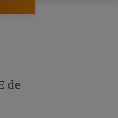
comerciais e analisar o risco de incumprimento dos
seus clientes.
E de
e