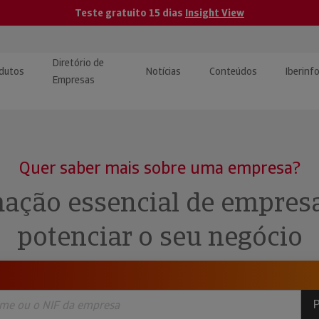
Teste gratuito 15 dias
Insight View
Diretório de
dutos
Notícias
Conteúdos
Iberinf
Empresas
uções de Integração de
ormação Internacional
teúdo para jornalistas
dos
Quer saber mais sobre uma empresa?
tactos
atórios e Monitorização de
carregáveis | Estudos e
ação essencial de empres
presas
ografias
potenciar o seu negócio
uperação de Créditos