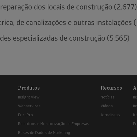
reparação dos locais de construção (2.677)
trica, de canalizações e outras instalações 
ades especializadas de construção (5.565)
Produtos
Recursos
A
Insight View
Notícias
In
Webservices
Vídeos
In
EricaPro
Jornalistas
K
Relatórios e Monitorização de Empresas
Er
Bases de Dados de Marketing