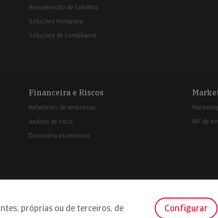
Recuperação de Créditos
Soluções Kompass
Soluções de Compliance
Financeira e Riscos
Marke
Relatórios de empresas
Marketing
Análise de risco
NIF de e
Dicionário económico
e cookies
Declaração de privacidade
ntes, próprias ou de terceiros, de
Configurar