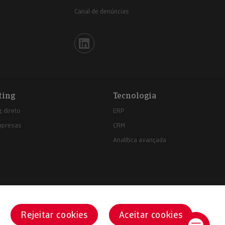
Canal de denúncias
Iberinform en Linkedin
ting
Tecnologia
 direto
ERP
mpresas
CRM
Analítica avançada
Rejeitar cookies
Aceitar cookies