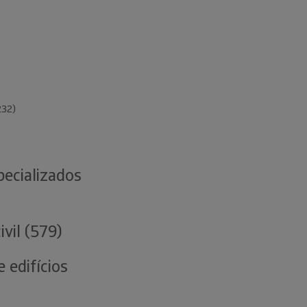
232)
pecializados
vil (579)
 edifícios