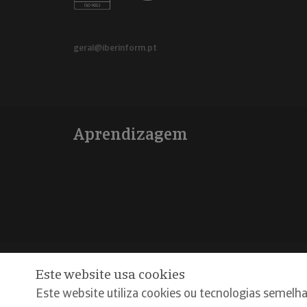
geral@iberinform.pt
Aprendizagem
Este website usa cookies
@Copyright 2026, Iberinform
Aviso legal
Política d
Este website utiliza cookies ou tecnologias semelha