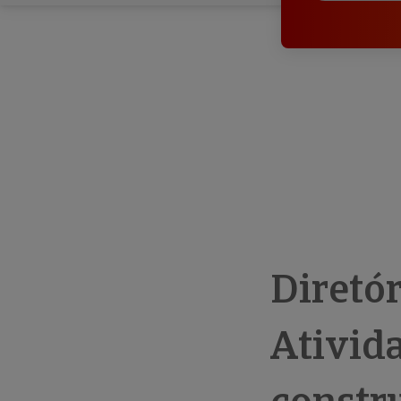
Diretó
Ativid