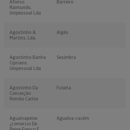
Afonso
Barreiro
Raimundo,
Unipessoal Lda
Agostinho &
Algés
Martins, Lda.
Agostinho Banha
Sesimbra
Cipriano,
Unipessoal Lda
Agostinho Da
Fuseta
Conceição
Romão Carlos
Agualvapeixe
Agualva-cacém
¿comercio De
Peixe Fresco E