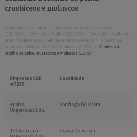
crustáceos e moluscos
Atividades económicas
Comércio por grosso e a retalho
(322.366)
Comércio a retalho (191.958)
Comércio a retalho de
produtos alimentares, bebidas e tabaco (19.883)
Comércio a
retalho de peixe, crustáceos e moluscos (2.036)
Comércio a
retalho de peixe, crustáceos e moluscos (2036)
Empresas CAE
Localidade
47230
+peixe,
Santiago De Litém
Unipessoal, Lda.
100% Fresco -
Póvoa De Varzim
Unipessoal, Lda