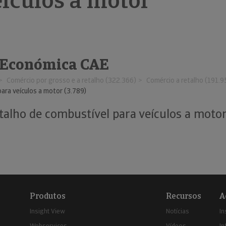
eículos a motor
 Económica CAE
Comércio por grosso e a retalho (322.366)
Comércio a retalho (191.9
para veículos a motor (3.789)
talho de combustível para veículos a motor
Produtos
Recursos
A
Insight View
Notícias
In
Webservices
Vídeos
In