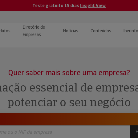
Teste gratuito 15 dias
Insight View
Diretório de
dutos
Notícias
Conteúdos
Iberinf
Empresas
uções de Integração de
ormação Internacional
teúdo para jornalistas
dos
Quer saber mais sobre uma empresa?
tactos
atórios e Monitorização de
carregáveis | Estudos e
ação essencial de empres
presas
ografias
potenciar o seu negócio
uperação de Créditos