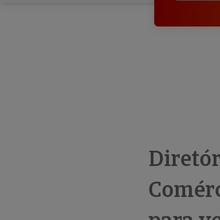
Diretó
Comérc