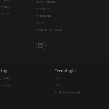
Acesso gratuito
ompass
Contactos
ica Pro
Iberinform
FAQs
Canal de denúncias
Iberinform en Linkedin
ting
Tecnologia
 direto
ERP
mpresas
CRM
Analítica avançada