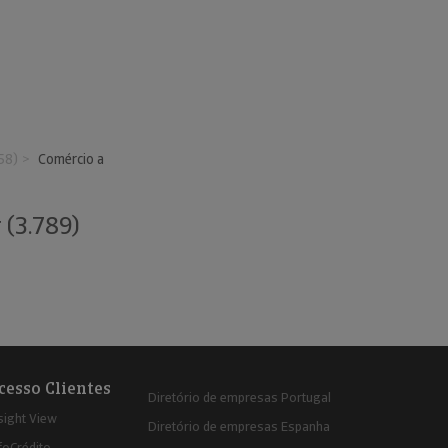
58)
Comércio a
 (3.789)
cesso Clientes
Diretório de empresas Portugal
sight View
Diretório de empresas Espanha
foCrédito