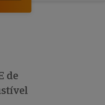
comerciais e analisar o risco de incumprimento dos
seus clientes.
E de
stível