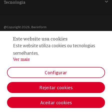
Tecnologia
@Copyright 2026, Iberinform
Este website usa cookies
Aviso legal
Este website utiliza cookies ou tecnologias
Política de cookies
semelhantes,
Declaração de privacidade
Ver mais
...
Compromisso qualidade e segurança
Configurar
Rejeitar cookies
Aceitar cookies