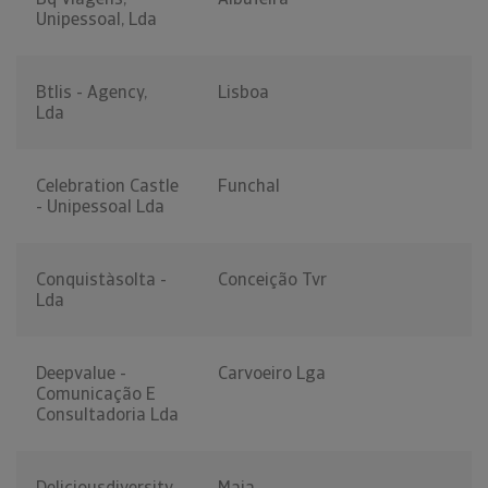
Unipessoal, Lda
Btlis - Agency,
Lisboa
Lda
Celebration Castle
Funchal
- Unipessoal Lda
Conquistàsolta -
Conceição Tvr
Lda
Deepvalue -
Carvoeiro Lga
Comunicação E
Consultadoria Lda
Deliciousdiversity
Maia