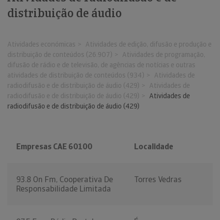
distribuição de áudio
Atividades económicas
Atividades de edição, difusão e produção e
distribuição de conteúdos (26.907)
Atividades de programação,
difusão de rádio e de televisão, de agências de notícias e outras
atividades de distribuição de conteúdos (934)
Atividades de
radiodifusão e de distribuição de áudio (429)
Atividades de
radiodifusão e de distribuição de áudio (429)
Atividades de
radiodifusão e de distribuição de áudio (429)
Empresas CAE 60100
Localidade
93.8 On Fm, Cooperativa De
Torres Vedras
Responsabilidade Limitada