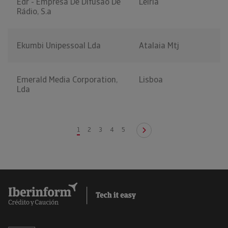
Edr - Empresa De Difusão De
Leiria
Rádio, S.a
Ekumbi Unipessoal Lda
Atalaia Mtj
Emerald Media Corporation,
Lisboa
Lda
1
2
3
4
5