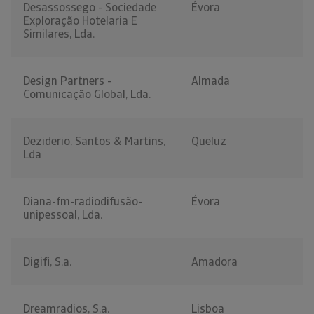
Desassossego - Sociedade
Évora
Exploração Hotelaria E
Similares, Lda.
Design Partners -
Almada
Comunicação Global, Lda.
Deziderio, Santos & Martins,
Queluz
Lda
Diana-fm-radiodifusão-
Évora
unipessoal, Lda.
Digifi, S.a.
Amadora
Dreamradios, S.a.
Lisboa