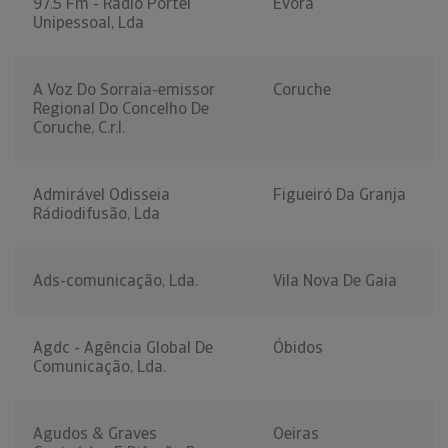
97.5 Fm - Rádio Portel
Évora
Unipessoal, Lda
A Voz Do Sorraia-emissor
Coruche
Regional Do Concelho De
Coruche, C.r.l.
Admirável Odisseia
Figueiró Da Granja
Rádiodifusão, Lda
Ads-comunicação, Lda.
Vila Nova De Gaia
Agdc - Agência Global De
Óbidos
Comunicação, Lda.
Agudos & Graves
Oeiras