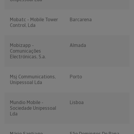
Mobatc - Mobile Tower
Barcarena
Control, Lda
Mobizapp -
Almada
Comunicações
Electrónicas, S.a.
Msj Communications,
Porto
Unipessoal Lda
Mundio Mobile -
Lisboa
Sociedade Unipessoal
Lda
Mário Santiago
São Domingos De Rana