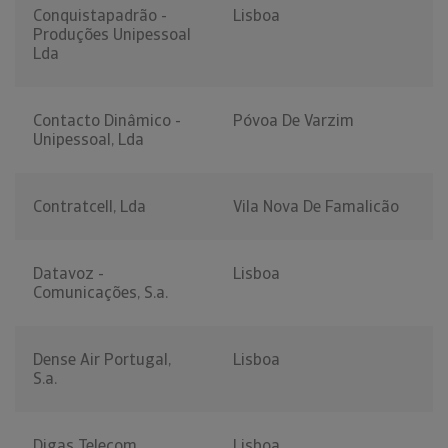
Conquistapadrão -
Lisboa
Produções Unipessoal
Lda
Contacto Dinâmico -
Póvoa De Varzim
Unipessoal, Lda
Contratcell, Lda
Vila Nova De Famalicão
Datavoz -
Lisboa
Comunicações, S.a.
Dense Air Portugal,
Lisboa
S.a.
Digas Telecom,
Lisboa