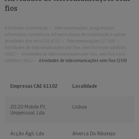
fios
Atividades económicas
Telecomunicações, programação
informática, consultoria, infraestruturas de computação e outras
atividades dos servi (32.475)
Telecomunicações (2.728)
Atividades de telecomunicações por fios, sem fios e por satélites
(962)
Atividades de telecomunicações por fios, sem fios e por
satélites (962)
Atividades de telecomunicações sem fios (159)
Empresas CAE 61102
Localidade
20:20 Mobile Pt,
Lisboa
Unipessoal, Lda
Acção Ágil, Lda
Alverca Do Ribatejo