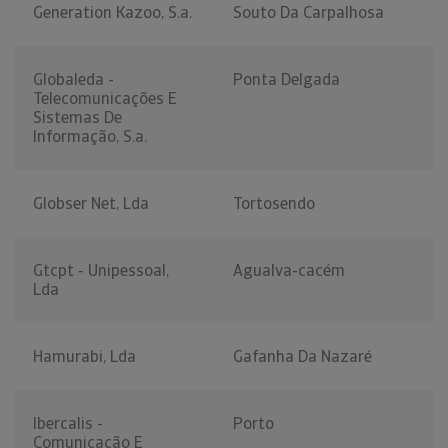
Generation Kazoo, S.a.
Souto Da Carpalhosa
Globaleda -
Ponta Delgada
Telecomunicações E
Sistemas De
Informação, S.a.
Globser Net, Lda
Tortosendo
Gtcpt - Unipessoal,
Agualva-cacém
Lda
Hamurabi, Lda
Gafanha Da Nazaré
Ibercalis -
Porto
Comunicação E