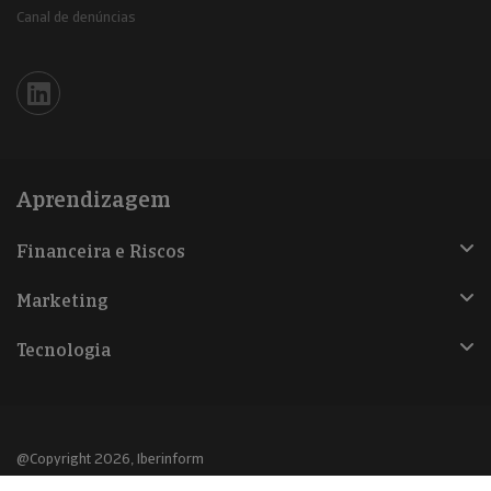
Canal de denúncias
Iberinform en Linkedin
Aprendizagem
Financeira e Riscos
Marketing
Tecnologia
@Copyright 2026, Iberinform