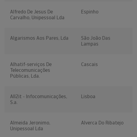
Alfredo De Jesus De
Espinho
Carvalho, Unipessoal Lda
Algarismos Aos Pares, Lda
São João Das
Lampas
Alhatif-serviços De
Cascais
Telecomunicações
Públicas, Lda.
All2it - Infocomunicações,
Lisboa
S.a.
Almeida Jeronimo,
Alverca Do Ribatejo
Unipessoal Lda