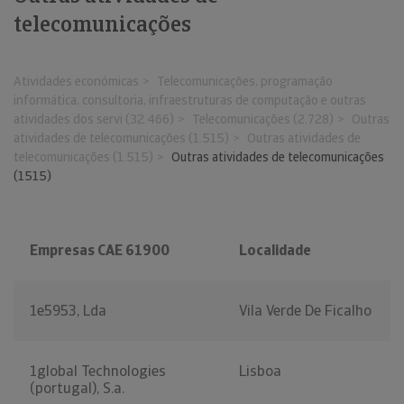
telecomunicações
Atividades económicas
Telecomunicações, programação
informática, consultoria, infraestruturas de computação e outras
atividades dos servi (32.466)
Telecomunicações (2.728)
Outras
atividades de telecomunicações (1.515)
Outras atividades de
telecomunicações (1.515)
Outras atividades de telecomunicações
(1515)
Empresas CAE 61900
Localidade
1e5953, Lda
Vila Verde De Ficalho
1global Technologies
Lisboa
(portugal), S.a.