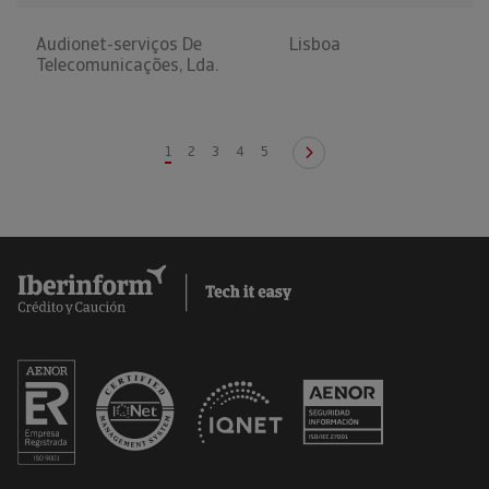
Audionet-serviços De
Lisboa
Telecomunicações, Lda.
1
2
3
4
5