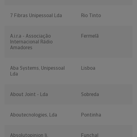
7 Fibras Unipessoal Lda
Rio Tinto
A.i.r.a - Associação
Fermelã
Internacional Rádio
Amadores
Aba Systems, Unipessoal
Lisboa
Lda
About Joint - Lda
Sobreda
Aboutecnologies, Lda
Pontinha
Absolutopinion Ii,
Funchal