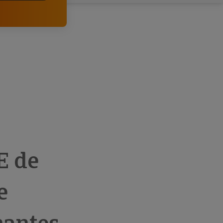
comerciais e analisar o risco de incumprimento dos
seus clientes.
E de
e