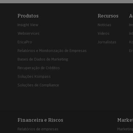
Produtos
Recursos
A
Insight View
Notícias
In
Webservices
Vídeos
In
EricaPro
Jornalistas
K
Relatórios e Monitorização de Empresas
Er
Bases de Dados de Marketing
Recuperação de Créditos
Soluções Kompass
Soluções de Compliance
Financeira e Riscos
Marke
Relatórios de empresas
Marketing