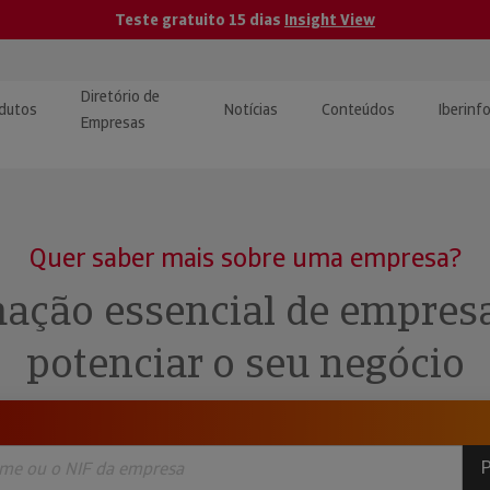
Teste gratuito 15 dias
Insight View
Diretório de
dutos
Notícias
Conteúdos
Iberinf
Empresas
uções de Integração de
ormação Internacional
teúdo para jornalistas
dos
Quer saber mais sobre uma empresa?
tactos
atórios e Monitorização de
carregáveis | Estudos e
ação essencial de empres
presas
ografias
potenciar o seu negócio
uperação de Créditos