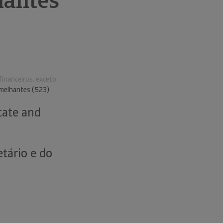
hantes
financeiros, exceto
emelhantes (523)
state and
tário e do