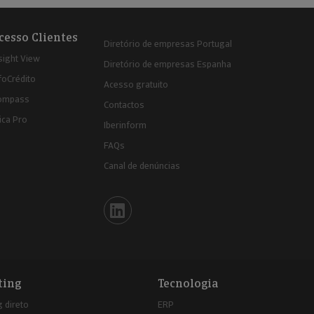
cesso Clientes
Diretório de empresas Portugal
sight View
Diretório de empresas Espanha
foCrédito
Acesso gratuito
ompass
Contactos
ica Pro
Iberinform
FAQs
Canal de denúncias
Iberinform en Linkedin
ting
Tecnologia
 direto
ERP