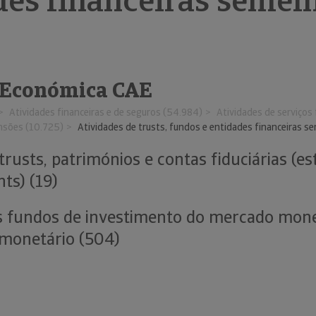
des financeiras semel
 Económica CAE
Atividades financeiras e de seguros (54.984)
Atividades de serviços 
nsões (10.725)
Atividades de trusts, fundos e entidades financeiras s
trusts, patrimónios e contas fiduciárias (e
ts) (19)
s fundos de investimento do mercado mone
monetário (504)