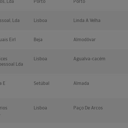
os, Lda
Porto
Porto
ssoal, Lda
Lisboa
Linda A Velha
ais Eirl
Beja
Almodôvar
ices
Lisboa
Agualva-cacém
ipessoal Lda
a E
Setúbal
Almada
rios
Lisboa
Paço De Arcos
.