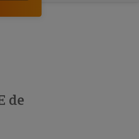
comerciais e analisar o risco de incumprimento dos
seus clientes.
E de