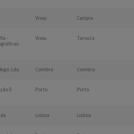
Viseu
Campia
fia -
Viseu
Tarouca
gráficas,
ego, Lda.
Coimbra
Coimbra
ação E
Porto
Porto
Lda
Lisboa
Lisboa