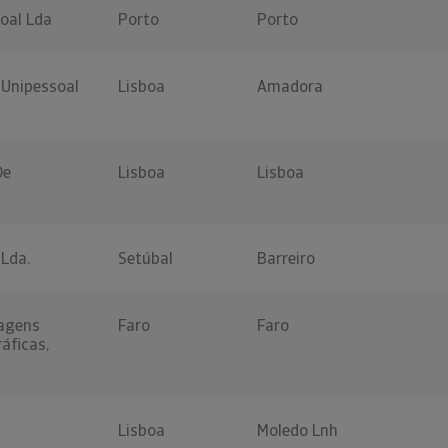
oal Lda
Porto
Porto
 Unipessoal
Lisboa
Amadora
De
Lisboa
Lisboa
 Lda.
Setúbal
Barreiro
agens
Faro
Faro
áficas,
Lisboa
Moledo Lnh