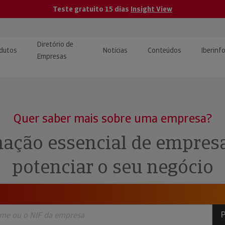
Teste gratuito 15 dias
Insight View
Diretório de
dutos
Notícias
Conteúdos
Iberinf
Empresas
uções de Integração de
ormação Internacional
teúdo para jornalistas
dos
Quer saber mais sobre uma empresa?
tactos
atórios e Monitorização de
carregáveis | Estudos e
ação essencial de empres
presas
ografias
potenciar o seu negócio
uperação de Créditos