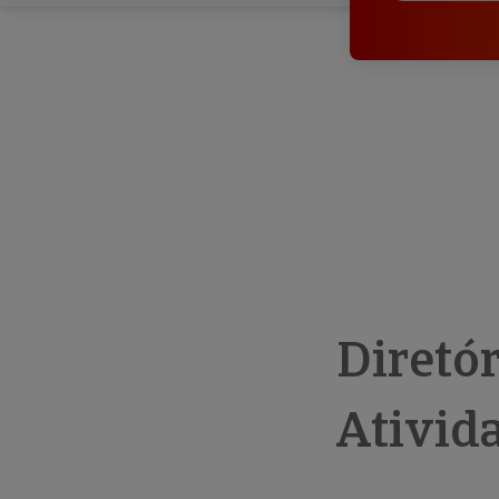
Diretó
Ativid