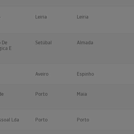
-
Leiria
Leiria
o De
Setúbal
Almada
gica E
Aveiro
Espinho
de
Porto
Maia
ssoal Lda
Porto
Porto