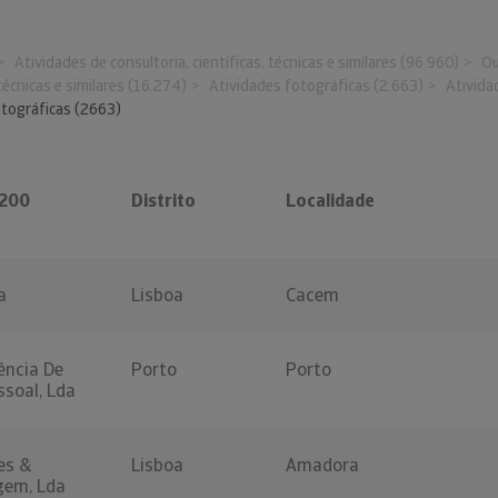
Atividades de consultoria, científicas, técnicas e similares (96.960)
Ou
 técnicas e similares (16.274)
Atividades fotográficas (2.663)
Ativida
otográficas (2663)
4200
Distrito
Localidade
a
Lisboa
Cacem
ência De
Porto
Porto
ssoal, Lda
es &
Lisboa
Amadora
gem, Lda