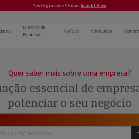
Teste gratuito 15 dias
Insight View
Diretório de
dutos
Notícias
Conteúdos
Iberinf
Empresas
uções de Integração de
ormação Internacional
teúdo para jornalistas
dos
Quer saber mais sobre uma empresa?
tactos
atórios e Monitorização de
carregáveis | Estudos e
ação essencial de empres
presas
ografias
potenciar o seu negócio
uperação de Créditos