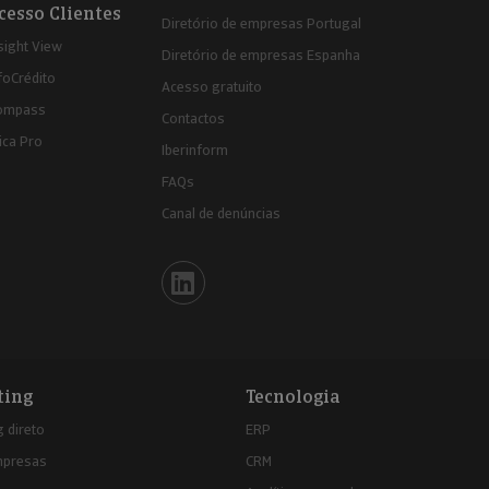
cesso Clientes
Diretório de empresas Portugal
sight View
Diretório de empresas Espanha
foCrédito
Acesso gratuito
ompass
Contactos
ica Pro
Iberinform
FAQs
Canal de denúncias
Iberinform en Linkedin
ting
Tecnologia
 direto
ERP
mpresas
CRM