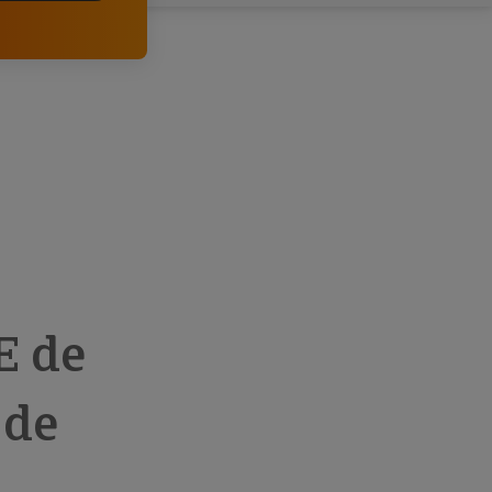
comerciais e analisar o risco de incumprimento dos
seus clientes.
E de
 de