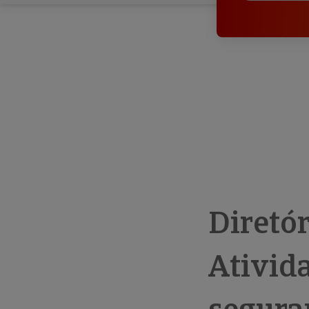
Diretó
Ativid