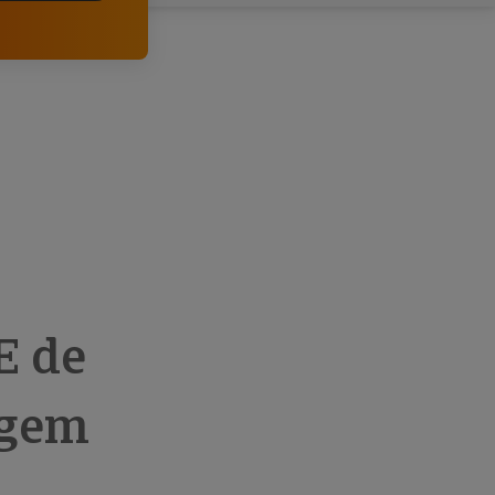
comerciais e analisar o risco de incumprimento dos
seus clientes.
E de
agem