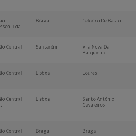
ão
Braga
Celorico De Basto
essoal Lda
ão Central
Santarém
Vila Nova Da
.
Barquinha
ão Central
Lisboa
Loures
ão Central
Lisboa
Santo António
os
Cavaleiros
ão Central
Braga
Braga