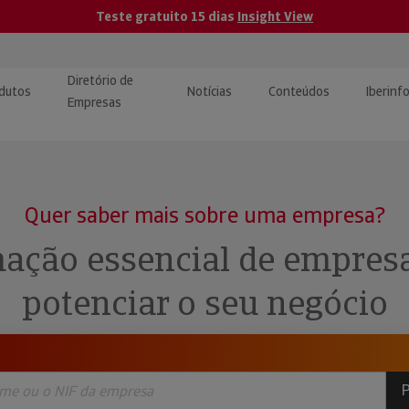
Teste gratuito 15 dias
Insight View
Diretório de
dutos
Notícias
Conteúdos
Iberinf
Empresas
uções de Integração de
ormação Internacional
teúdo para jornalistas
dos
Quer saber mais sobre uma empresa?
tactos
atórios e Monitorização de
carregáveis | Estudos e
ação essencial de empres
presas
ografias
potenciar o seu negócio
uperação de Créditos