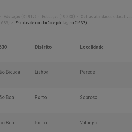
Educação (31.917)
Educação (19.238)
Outras atividades educativa
1.633)
Escolas de condução e pilotagem (1633)
530
Distrito
Localidade
ão Bicuda,
Lisboa
Parede
ão Boa
Porto
Sobrosa
ão Boa
Porto
Valongo