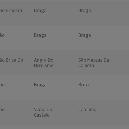
ão Bracara
Braga
Braga
ão
Braga
Braga
ão Brisa Do
Angra Do
São Mateus Da
Heroísmo
Calheta
ão
Braga
Brito
ão
Viana Do
Caminha
Castelo