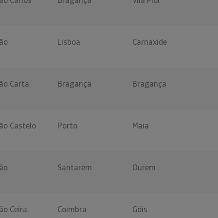
ão Carlos
Bragança
Vila Flor
ão
Lisboa
Carnaxide
ão Carta
Bragança
Bragança
ão Castelo
Porto
Maia
ão
Santarém
Ourem
o Ceira,
Coimbra
Góis