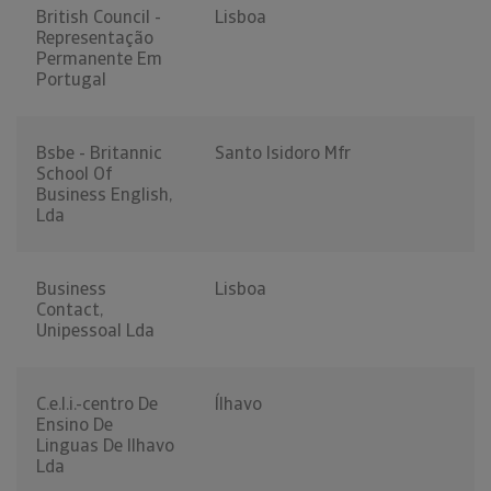
British Council -
Lisboa
Representação
Permanente Em
Portugal
Bsbe - Britannic
Santo Isidoro Mfr
School Of
Business English,
Lda
Business
Lisboa
Contact,
Unipessoal Lda
C.e.l.i.-centro De
Ílhavo
Ensino De
Linguas De Ilhavo
Lda