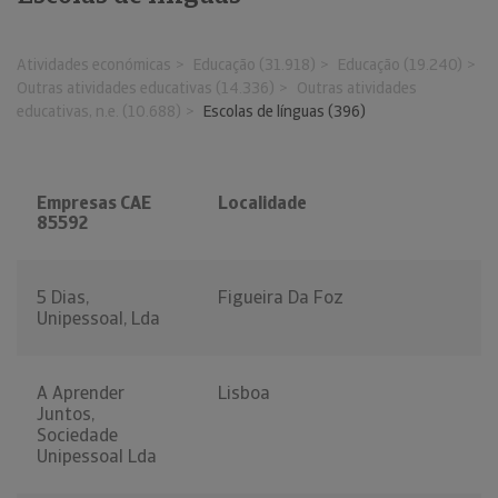
Atividades económicas
Educação (31.918)
Educação (19.240)
Outras atividades educativas (14.336)
Outras atividades
educativas, n.e. (10.688)
Escolas de línguas (396)
Empresas CAE
Localidade
85592
5 Dias,
Figueira Da Foz
Unipessoal, Lda
A Aprender
Lisboa
Juntos,
Sociedade
Unipessoal Lda