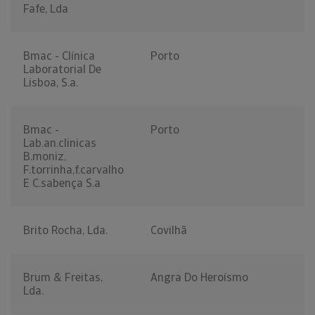
Fafe, Lda
Bmac - Clínica
Porto
Laboratorial De
Lisboa, S.a.
Bmac -
Porto
Lab.an.clinicas
B.moniz,
F.torrinha,f.carvalho
E C.sabença S.a
Brito Rocha, Lda.
Covilhã
Brum & Freitas,
Angra Do Heroísmo
Lda.