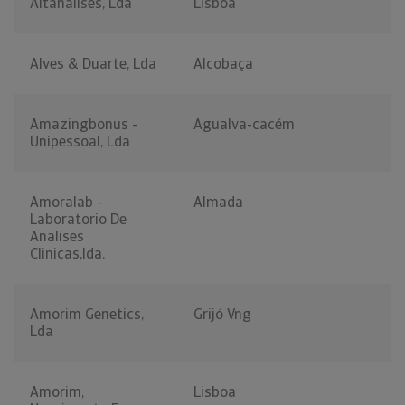
Altanálises, Lda
Lisboa
Alves & Duarte, Lda
Alcobaça
Amazingbonus -
Agualva-cacém
Unipessoal, Lda
Amoralab -
Almada
Laboratorio De
Analises
Clinicas,lda.
Amorim Genetics,
Grijó Vng
Lda
Amorim,
Lisboa