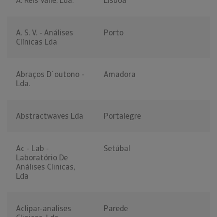
A. Reis Valle, Lda.
Lisboa
A. S. V. - Análises
Porto
Clínicas Lda
Abraços D`outono -
Amadora
Lda.
Abstractwaves Lda
Portalegre
Ac - Lab -
Setúbal
Laboratório De
Análises Clinicas,
Lda
Aclipar-analises
Parede