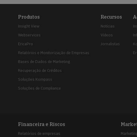
Produtos
Recursos
A
Insight View
Notícias
In
Webservices
Vídeos
In
EricaPro
Jornalistas
K
Relatórios e Monitorização de Empresas
Er
Bases de Dados de Marketing
Recuperação de Créditos
Soluções Kompass
Soluções de Compliance
Financeira e Riscos
Marke
Relatórios de empresas
Marketing