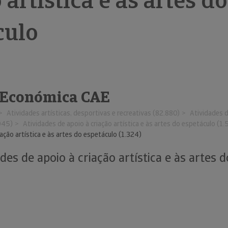
 artística e às artes do
culo
 Económica CAE
Atividades artísticas, desportivas e recreativas (82.880)
Atividades d
045)
Atividades de apoio à criação artística e às artes do espetáculo (1.
iação artística e às artes do espetáculo (1.324)
des de apoio à criação artística e às artes 