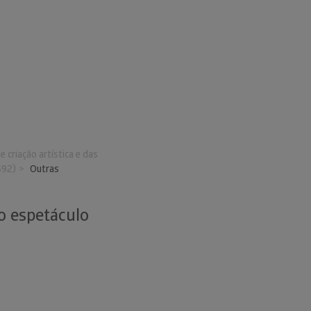
e criação artística e das
592)
Outras
do espetáculo