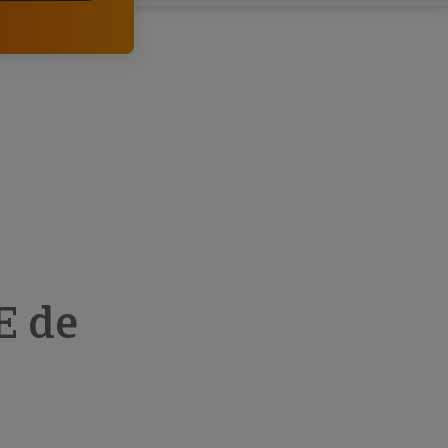
comerciais e analisar o risco de incumprimento dos
seus clientes.
E de