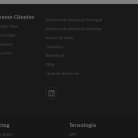
cesso Clientes
Diretório de empresas Portugal
sight View
Diretório de empresas Espanha
foCrédito
Acesso gratuito
ompass
Contactos
ica Pro
Iberinform
FAQs
Canal de denúncias
Iberinform en Linkedin
ting
Tecnologia
 direto
ERP