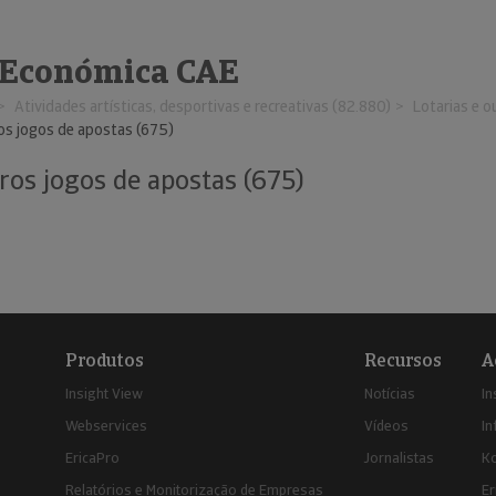
 Económica CAE
Atividades artísticas, desportivas e recreativas (82.880)
Lotarias e o
ros jogos de apostas (675)
tros jogos de apostas (675)
Produtos
Recursos
A
Insight View
Notícias
In
Webservices
Vídeos
In
EricaPro
Jornalistas
K
Relatórios e Monitorização de Empresas
Er