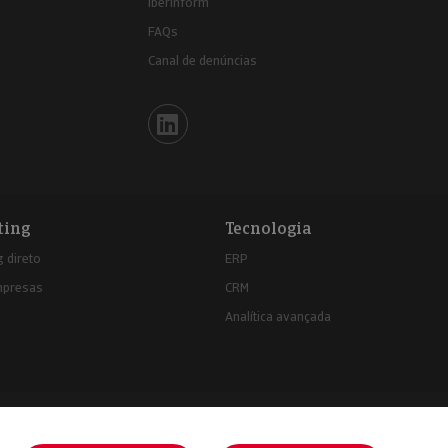
Iberinform
FAQs
Canal de denúncias
Iberinform en Linkedin
ting
Tecnologia
 direto
ERP
mpresas
CRM
Analítica avançada