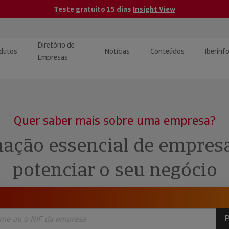
Teste gratuito 15 dias
Insight View
Diretório de
dutos
Notícias
Conteúdos
Iberinf
Empresas
uções de Integração de
ormação Internacional
teúdo para jornalistas
dos
Quer saber mais sobre uma empresa?
tactos
atórios e Monitorização de
carregáveis | Estudos e
ação essencial de empres
presas
ografias
potenciar o seu negócio
uperação de Créditos