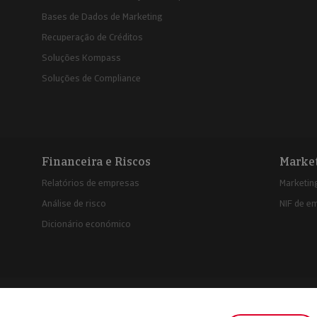
Bases de Dados de Marketing
Recuperação de Créditos
Soluções Kompass
Soluções de Compliance
Financeira e Riscos
Marke
Relatórios de empresas
Marketing
Análise de risco
NIF de e
Dicionário económico