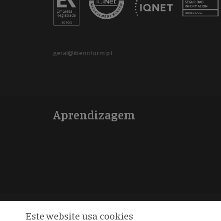
geral@iberinform.pt
Aprendizagem
Este website usa cookies