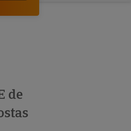
comerciais e analisar o risco de incumprimento dos
seus clientes.
E de
ostas