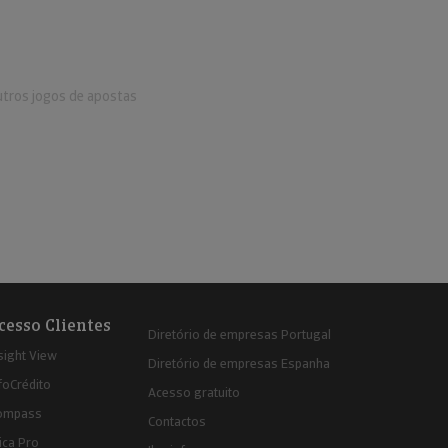
utros jogos de apostas
cesso Clientes
Diretório de empresas Portugal
sight View
Diretório de empresas Espanha
foCrédito
Acesso gratuito
ompass
Contactos
ica Pro