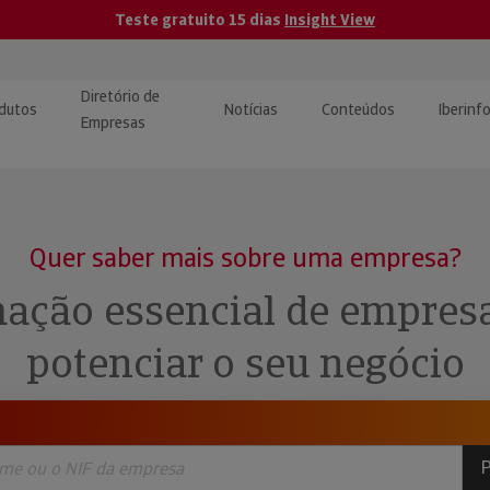
Teste gratuito 15 dias
Insight View
Diretório de
dutos
Notícias
Conteúdos
Iberinf
Empresas
uções de Integração de
ormação Internacional
teúdo para jornalistas
dos
Quer saber mais sobre uma empresa?
tactos
atórios e Monitorização de
carregáveis | Estudos e
ação essencial de empres
presas
ografias
potenciar o seu negócio
uperação de Créditos