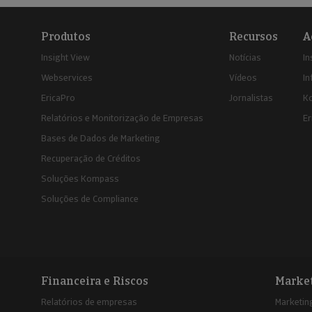
Produtos
Recursos
A
Insight View
Notícias
In
Webservices
Vídeos
In
EricaPro
Jornalistas
K
Relatórios e Monitorização de Empresas
Er
Bases de Dados de Marketing
Recuperação de Créditos
Soluções Kompass
Soluções de Compliance
Financeira e Riscos
Marke
Relatórios de empresas
Marketing