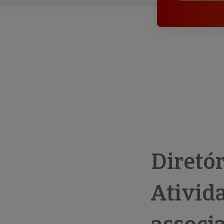
Diretó
Ativid