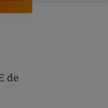
comerciais e analisar o risco de incumprimento dos
seus clientes.
E de