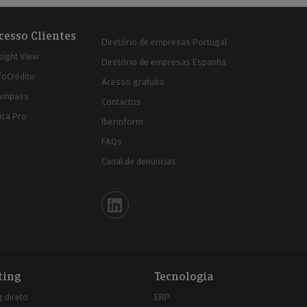
cesso Clientes
Diretório de empresas Portugal
sight View
Diretório de empresas Espanha
foCrédito
Acesso gratuito
ompass
Contactos
ica Pro
Iberinform
FAQs
Canal de denúncias
Iberinform en Linkedin
ting
Tecnologia
 direto
ERP