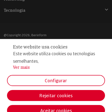
Tecnologia
@Copyright 2026, Iberinform
Este website usa cookies
Aviso legal
Este website utiliza cookies ou tecnologias
Política de cookies
semelhantes,
Declaração de privacidade
Ver mais
...
Compromisso qualidade e segurança
Configurar
Rejeitar cookies
Aceitar cookies