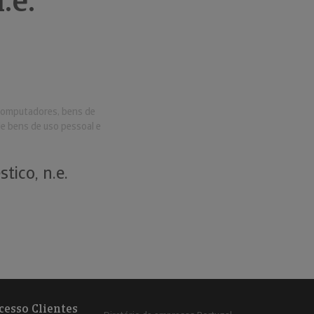
.e.
computadores, bens de
e bens de uso pessoal e
ico, n.e.
cesso Clientes