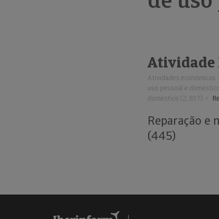
de uso 
Atividade
Atividades económicas
uso pessoal e doméstico
doméstico (2.307)
Re
Reparação e m
(445)