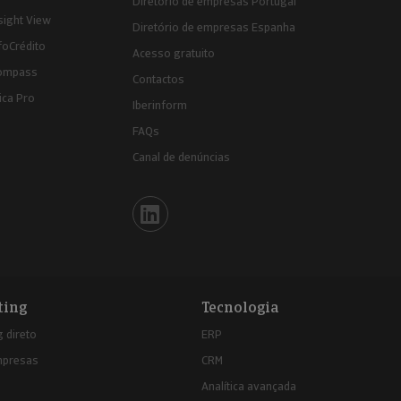
Diretório de empresas Portugal
sight View
Diretório de empresas Espanha
foCrédito
Acesso gratuito
ompass
Contactos
ica Pro
Iberinform
FAQs
Canal de denúncias
Iberinform en Linkedin
ting
Tecnologia
 direto
ERP
mpresas
CRM
Analítica avançada