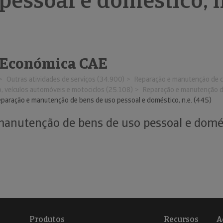
pessoal e doméstico, n
 Económica CAE
Outras atividades de serviços (34.900)
Reparação e manutenção de 
, veículos automóveis e motociclos (25.108)
Reparação e manutenção d
paração e manutenção de bens de uso pessoal e doméstico, n.e. (445)
anutenção de bens de uso pessoal e domést
Produtos
Recursos
A