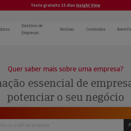
Teste gratuito 15 dias
Insight View
Diretório de
dutos
Notícias
Conteúdos
Iberinf
Empresas
uções de Integração de
ormação Internacional
teúdo para jornalistas
dos
Quer saber mais sobre uma empresa?
tactos
atórios e Monitorização de
carregáveis | Estudos e
ação essencial de empres
presas
ografias
potenciar o seu negócio
uperação de Créditos