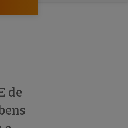
comerciais e analisar o risco de incumprimento dos
seus clientes.
E de
bens