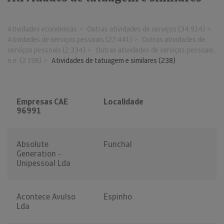
Atividades económicas
Outras atividades de serviços (34.914)
Atividades de serviços pessoais (27.441)
Outras atividades de
serviços pessoais (2.334)
Outras atividades de serviços pessoais,
n.e. (2.198)
Atividades de tatuagem e similares (238)
Empresas CAE
Localidade
96991
Absolute
Funchal
Generation -
Unipessoal Lda
Acontece Avulso
Espinho
Lda