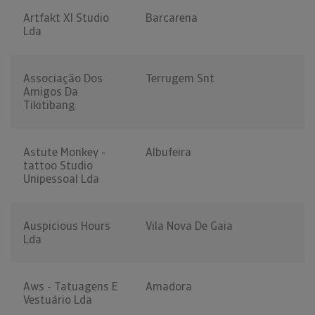
Artfakt Xl Studio
Barcarena
Lda
Associação Dos
Terrugem Snt
Amigos Da
Tikitibang
Astute Monkey -
Albufeira
tattoo Studio
Unipessoal Lda
Auspicious Hours
Vila Nova De Gaia
Lda
Aws - Tatuagens E
Amadora
Vestuário Lda