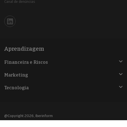
Canal de denúncias
Iberinform en Linkedin
Aprendizagem
Financeira e Riscos
Marketing
Tecnologia
@Copyright 2026, Iberinform