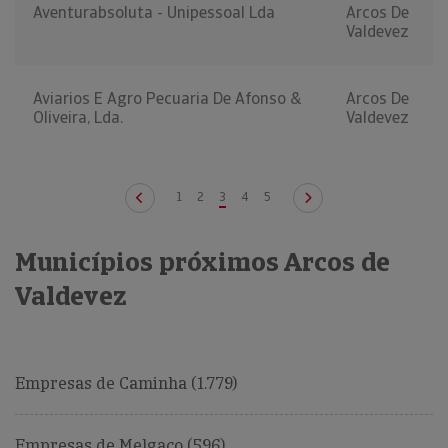
Aventurabsoluta - Unipessoal Lda
Arcos De
Valdevez
Aviarios E Agro Pecuaria De Afonso &
Arcos De
Oliveira, Lda.
Valdevez
1
2
3
4
5
Municípios próximos Arcos de
Valdevez
Empresas de Caminha (1.779)
Empresas de Melgaço (596)