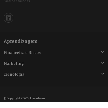
Canal de denúncias
Iberinform en Linkedin
Aprendizagem
Financeira e Riscos
Marketing
Tecnologia
@Copyright 2026, Iberinform