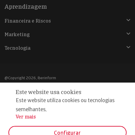
Aprendizagem
Financeira e Riscos
Marketing
Tecnologia
@Copyright 2026, Iberinform
Este website usa cookies
Aviso legal
Este website utiliza cookies ou tecnologias
Política de cookies
semelhantes,
Declaração de privacidade
Ver mais
...
Compromisso qualidade e segurança
Configurar