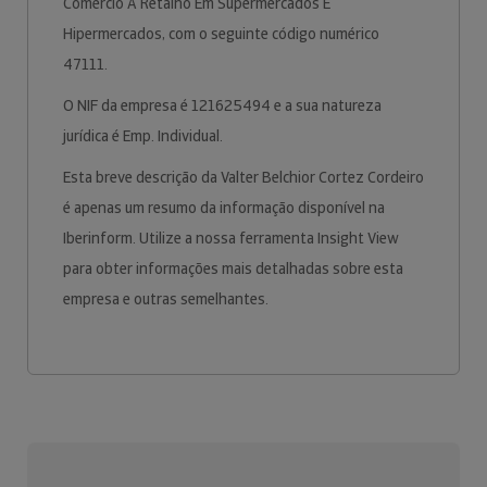
Comércio A Retalho Em Supermercados E
Hipermercados, com o seguinte código numérico
47111.
O NIF da empresa é 121625494 e a sua natureza
jurídica é Emp. Individual.
Esta breve descrição da Valter Belchior Cortez Cordeiro
é apenas um resumo da informação disponível na
Iberinform. Utilize a nossa ferramenta Insight View
para obter informações mais detalhadas sobre esta
empresa e outras semelhantes.