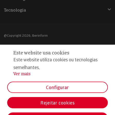
Tecnologia
@Copyright 2026, Iberinform
Aviso legal
Este website usa cookies
Política de cookies
Este website utiliza cookies ou tecnologias
Declaração de privacidade
semelhantes,
Ver mais
...
Compromisso qualidade e segurança
Configurar
Rejeitar cookies